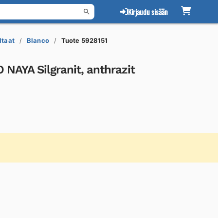
Kirjaudu sisään
ltaat
Blanco
Tuote 5928151
NAYA Silgranit, anthrazit