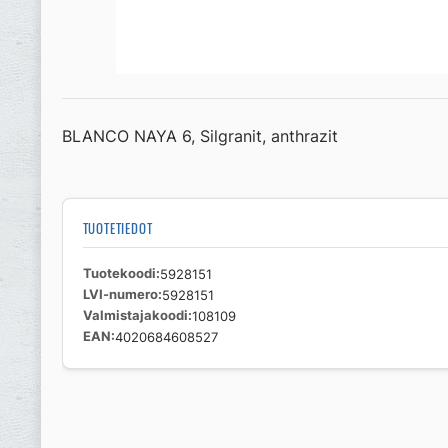
BLANCO NAYA 6, Silgranit, anthrazit
TUOTETIEDOT
Tuotekoodi
5928151
LVI-numero
5928151
Valmistajakoodi
108109
EAN
4020684608527