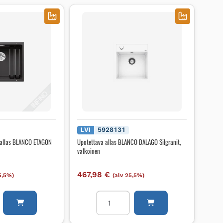
LVI
5928131
ä allas BLANCO ETAGON
Upotettava allas BLANCO DALAGO Silgranit,
valkoinen
467,98
€
5,5%)
(alv 25,5%)
Upotettava
vä
allas
BLANCO