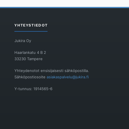
YHTEYSTIEDOT
Jukira Oy
Haarlankatu 4 B 2
33230 Tampere
Yhteydenotot ensisijaisesti sähköpostilla.
Sähköpostiosoite
asiakaspalvelu@jukira.fi
Y-tunnus: 1914565-6