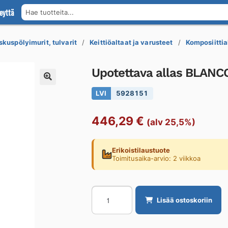
eyttä
Hae tuotteita...
skuspölyimurit, tulvarit
Keittiöaltaat ja varusteet
Komposiittia
Upotettava allas BLANCO 
LVI
5928151
446,29
€
(alv 25,5%)
Erikoistilaustuote
Toimitusaika-arvio: 2 viikkoa
Upotettava
Lisää ostoskoriin
allas
BLANCO