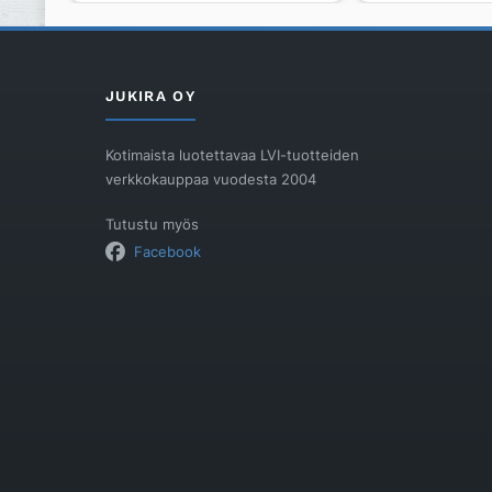
RONDO
BLANCO
Silgranit,
ETAGON
anthrazit
Silgranit,
määrä
anthrazit
JUKIRA OY
määrä
Kotimaista luotettavaa LVI-tuotteiden
verkkokauppaa vuodesta 2004
Tutustu myös
Facebook