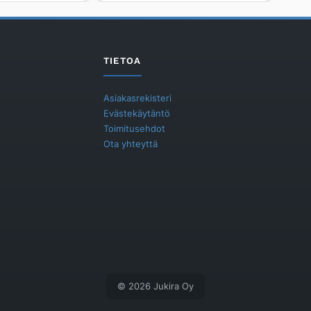
DALAGO
Silgranit,
valkoinen
määrä
TIETOA
Asiakasrekisteri
Evästekäytäntö
Toimitusehdot
Ota yhteyttä
© 2026 Jukira Oy