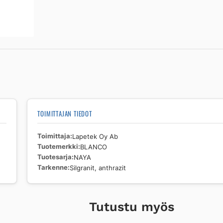
NAYA
Silgranit,
anthrazit
määrä
TOIMITTAJAN TIEDOT
Toimittaja
Lapetek Oy Ab
Tuotemerkki
BLANCO
Tuotesarja
NAYA
Tarkenne
Silgranit, anthrazit
Tutustu myös