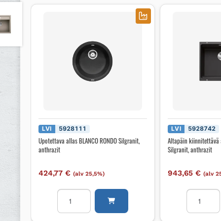
LVI
5928111
LVI
5928742
Upotettava allas BLANCO RONDO Silgranit,
Altapäin kiinnitettäv
anthrazit
Silgranit, anthrazit
424,77
€
943,65
€
(alv 25,5%)
(alv 2
Upotettava
Altapäin
allas
kiinnitettä
BLANCO
allas