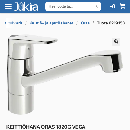
Hae tuotteita...
Siirry
Siirry
navigointiin
sisältöön
rit, tulvarit
Keittiö- ja aputilahanat
Oras
Tuote 6219153
KEITTIÖHANA ORAS 1820G VEGA