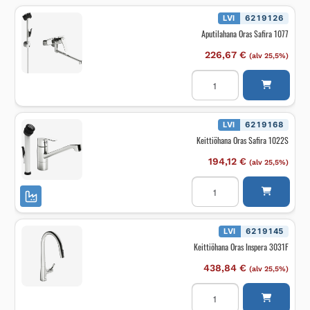
LVI
6219126
Aputilahana Oras Safira 1077
226,67
€
(alv 25,5%)
Aputilahana
Oras
Safira
1077
määrä
LVI
6219168
Keittiöhana Oras Safira 1022S
194,12
€
(alv 25,5%)
Keittiöhana
Oras
Safira
1022S
määrä
LVI
6219145
Keittiöhana Oras Inspera 3031F
438,84
€
(alv 25,5%)
Keittiöhana
Oras
Inspera