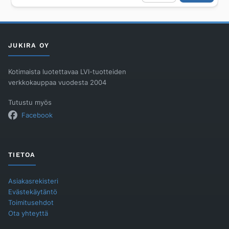
3031F
määrä
JUKIRA OY
Kotimaista luotettavaa LVI-tuotteiden
verkkokauppaa vuodesta 2004
Tutustu myös
Facebook
TIETOA
Asiakasrekisteri
Evästekäytäntö
Toimitusehdot
Ota yhteyttä