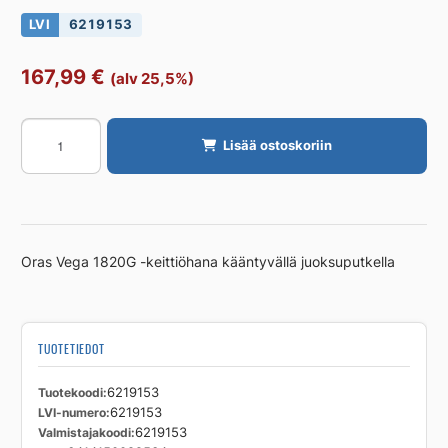
LVI
6219153
167,99
€
(alv 25,5%)
KEITTIÖHANA
Lisää ostoskoriin
ORAS
1820G
VEGA
määrä
Oras Vega 1820G -keittiöhana kääntyvällä juoksuputkella
TUOTETIEDOT
Tuotekoodi
6219153
LVI-numero
6219153
Valmistajakoodi
6219153