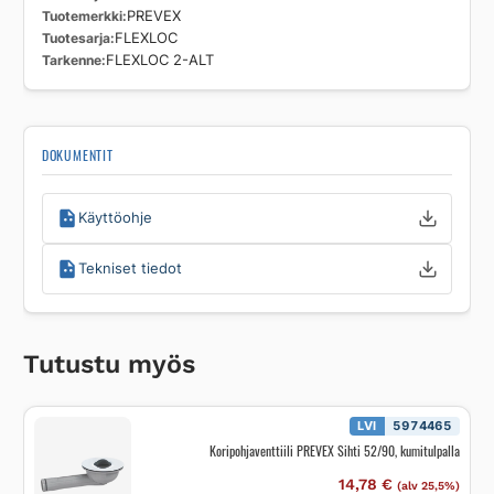
Tuotemerkki
PREVEX
Tuotesarja
FLEXLOC
Tarkenne
FLEXLOC 2-ALT
DOKUMENTIT
Käyttöohje
Tekniset tiedot
Tutustu myös
LVI
5974465
Koripohjaventtiili PREVEX Sihti 52/90, kumitulpalla
14,78
€
(alv 25,5%)