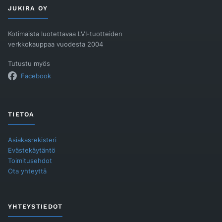
TPE
JUKIRA OY
valk
määrä
Kotimaista luotettavaa LVI-tuotteiden
verkkokauppaa vuodesta 2004
Tutustu myös
Facebook
TIETOA
Asiakasrekisteri
Evästekäytäntö
Toimitusehdot
Ota yhteyttä
YHTEYSTIEDOT