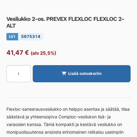
Vesilukko 2-os. PREVEX FLEXLOC FLEXLOC 2-
ALT
LVI
5975314
41,47
€
(alv 25,5%)
Vesilukko
Lisää ostoskoriin
2-
os.
PREVEX
FLEXLOC
FLEXLOC
Flexloc-saneerausvesilukko on helppo asentaa ja säätää, tilaa
2-
säästävä ja yhteensopiva Comploc-vesilukon lisä- ja
ALT
varaosien kanssa. Tämä kompakti ja kestävä vesilukko on
määrä
monipuolisuutensa ansiosta erinomainen ratkaisu useimpiin