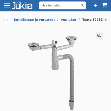
Hae tuotteita...
Siirry
Siirry
navigointiin
sisältöön
lvarit
Keittiöaltaat ja varusteet
vesilukot
Tuote 5975314