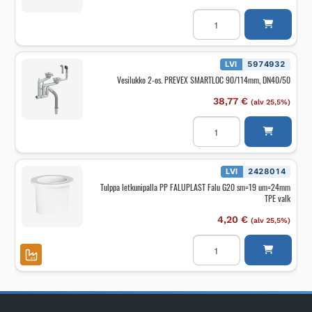
Koripohjaventtiili
PREVEX
Sihti
52/90,
kumitulpalla
määrä
LVI
5974932
Vesilukko 2-os. PREVEX SMARTLOC 90/114mm, DN40/50
38,77
€
(alv 25,5%)
Vesilukko
2-
os.
PREVEX
SMARTLOC
90/114mm,
LVI
2428014
DN40/50
Tulppa letkunipalla PP FALUPLAST Falu G20 sm=19 um=24mm
määrä
TPE valk
4,20
€
(alv 25,5%)
Tulppa
letkunipalla
PP
FALUPLAST
Falu
G20
sm=19
um=24mm