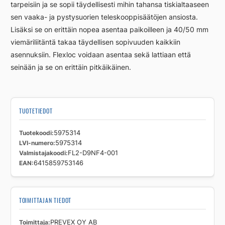
tarpeisiin ja se sopii täydellisesti mihin tahansa tiskialtaaseen
sen vaaka- ja pystysuorien teleskooppisäätöjen ansiosta.
Lisäksi se on erittäin nopea asentaa paikoilleen ja 40/50 mm
viemäriliitäntä takaa täydellisen sopivuuden kaikkiin
asennuksiin. Flexloc voidaan asentaa sekä lattiaan että
seinään ja se on erittäin pitkäikäinen.
TUOTETIEDOT
Tuotekoodi
5975314
LVI-numero
5975314
Valmistajakoodi
FL2-D9NF4-001
EAN
6415859753146
TOIMITTAJAN TIEDOT
Toimittaja
PREVEX OY AB