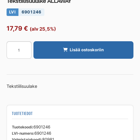
Tekstiilisuulake ALLAWAY
LVI
6901246
17,79
€
(alv 25,5%)
Tekstiilisuulake
Lisää ostoskoriin
ALLAWAY
määrä
Tekstiilisuulake
TUOTETIEDOT
Tuotekoodi
6901246
LVI-numero
6901246
Valmistajakoodi
80981