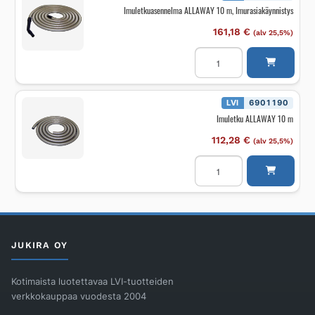
Imuletkuasennelma ALLAWAY 10 m, Imurasiakäynnistys
161,18
€
(alv 25,5%)
Imuletkuasennelma
ALLAWAY
10
m,
Imurasiakäynnistys
määrä
LVI
6901190
Imuletku ALLAWAY 10 m
112,28
€
(alv 25,5%)
Imuletku
ALLAWAY
10
m
määrä
JUKIRA OY
Kotimaista luotettavaa LVI-tuotteiden
verkkokauppaa vuodesta 2004