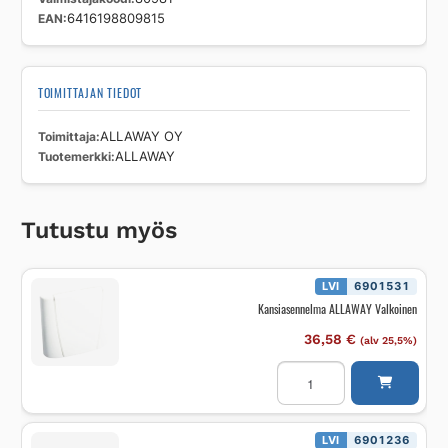
EAN
6416198809815
TOIMITTAJAN TIEDOT
Toimittaja
ALLAWAY OY
Tuotemerkki
ALLAWAY
Tutustu myös
LVI
6901531
Kansiasennelma ALLAWAY Valkoinen
36,58
€
(alv 25,5%)
Kansiasennelma
ALLAWAY
Valkoinen
määrä
LVI
6901236