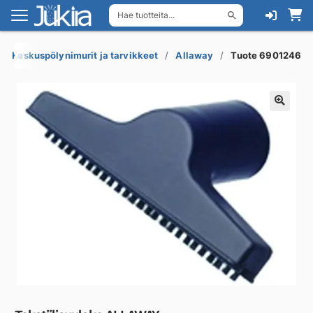
Hae tuotteita...
Siirry
Siirry
navigointiin
sisältöön
Keskuspölynimurit ja tarvikkeet
Allaway
Tuote 6901246