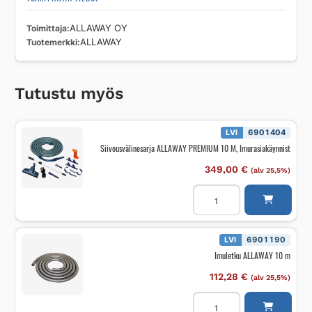
Toimittaja
ALLAWAY OY
Tuotemerkki
ALLAWAY
Tutustu myös
LVI
6901404
Siivousvälinesarja ALLAWAY PREMIUM 10 M, Imurasiakäynnist
349,00
€
(alv 25,5%)
Siivousvälinesarja
ALLAWAY
PREMIUM
10
M,
Imurasiakäynnist
LVI
6901190
määrä
Imuletku ALLAWAY 10 m
112,28
€
(alv 25,5%)
Imuletku
ALLAWAY