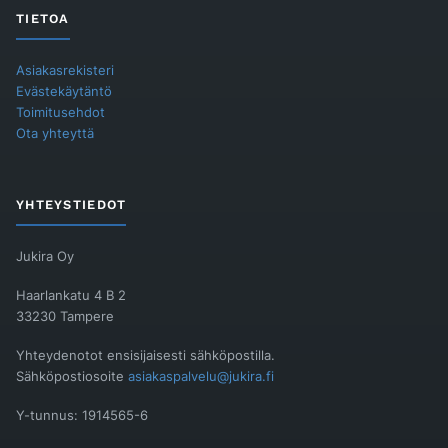
TIETOA
Asiakasrekisteri
Evästekäytäntö
Toimitusehdot
Ota yhteyttä
YHTEYSTIEDOT
Jukira Oy
Haarlankatu 4 B 2
33230 Tampere
Yhteydenotot ensisijaisesti sähköpostilla.
Sähköpostiosoite
asiakaspalvelu@jukira.fi
Y-tunnus: 1914565-6