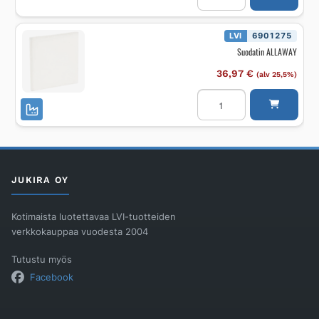
10
m
määrä
LVI
6901275
Suodatin ALLAWAY
36,97
€
(alv 25,5%)
Suodatin
ALLAWAY
määrä
JUKIRA OY
Kotimaista luotettavaa LVI-tuotteiden
verkkokauppaa vuodesta 2004
Tutustu myös
Facebook