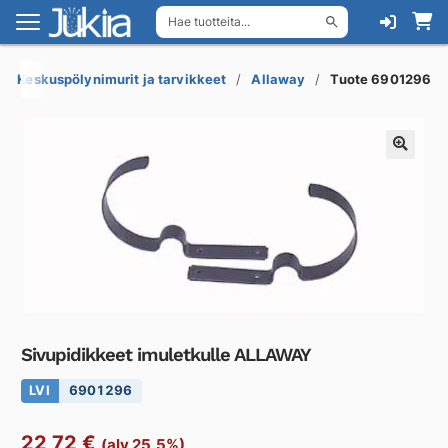
Hae tuotteita...
Siirry
Siirry
navigointiin
sisältöön
Keskuspölynimurit ja tarvikkeet
Allaway
Tuote 6901296
Sivupidikkeet imuletkulle ALLAWAY
LVI
6901296
22,72
€
(alv 25,5%)