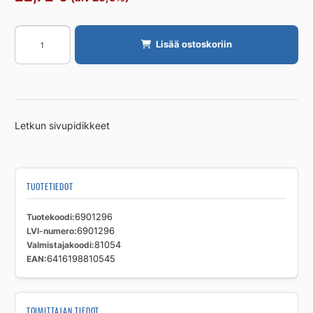
Sivupidikkeet
Lisää ostoskoriin
imuletkulle
ALLAWAY
määrä
Letkun sivupidikkeet
TUOTETIEDOT
Tuotekoodi
6901296
LVI-numero
6901296
Valmistajakoodi
81054
EAN
6416198810545
TOIMITTAJAN TIEDOT