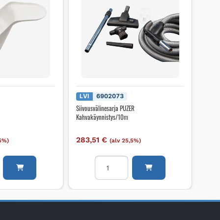
LVI
6902073
Siivousvälinesarja PUZER
Kahvakäynnistys/10m
283,51
€
,5%)
(alv 25,5%)
e
Siivousvälinesarja
PUZER
Kahvakäynnistys/10m
määrä