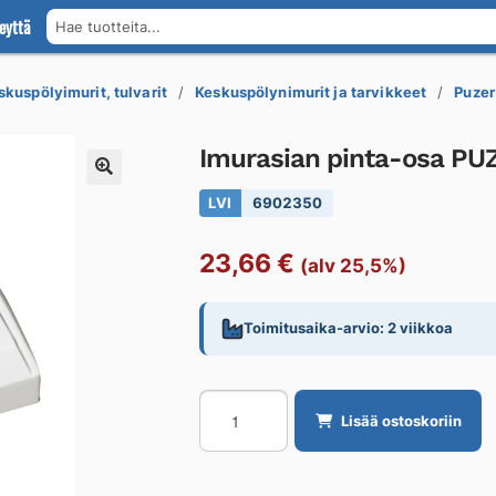
eyttä
Hae tuotteita...
skuspölyimurit, tulvarit
Keskuspölynimurit ja tarvikkeet
Puzer
Imurasian pinta-osa PU
LVI
6902350
23,66
€
(alv 25,5%)
Toimitusaika-arvio: 2 viikkoa
Imurasian
Lisää ostoskoriin
pinta-
osa
PUZER