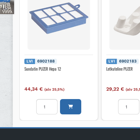
LVI
6902188
LVI
6902183
Suodatin PUZER Hepa 12
Letkuteline PUZER
44,34
€
29,22
€
(alv 25,5%)
(alv 25
Suodatin
Letkutelin
PUZER
PUZER
Hepa
määrä
12
määrä