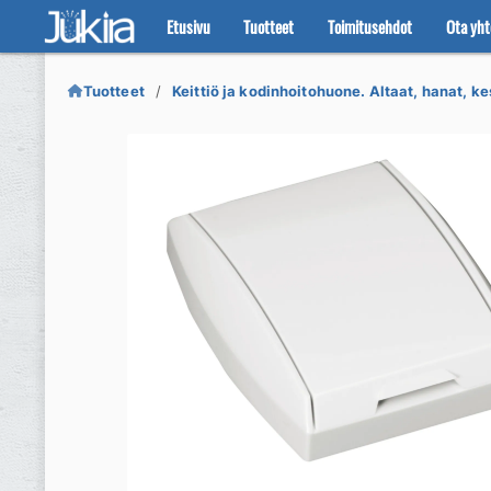
Etusivu
Tuotteet
Toimitusehdot
Ota yht
Siirry
Siirry
navigointiin
sisältöön
Tuotteet
Keittiö ja kodinhoitohuone. Altaat, hanat, ke