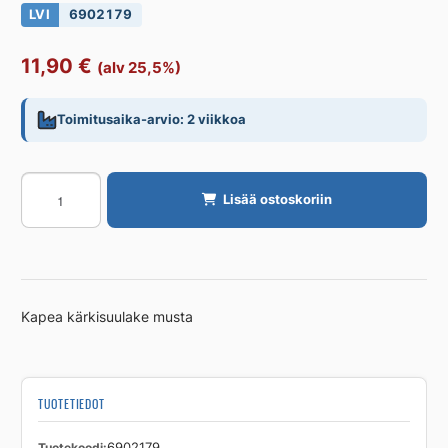
LVI
6902179
11,90
€
(alv 25,5%)
Toimitusaika-arvio: 2 viikkoa
Kärkisuulake
Lisää ostoskoriin
PUZER
Kapea
määrä
Kapea kärkisuulake musta
TUOTETIEDOT
Tuotekoodi
6902179