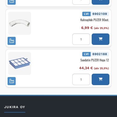
Pin
pack
määrä
LVI
6902109
Kulmayhde PUZER 90ast.
6,99
€
(alv 25,5%)
Kulmayhde
PUZER
90ast.
määrä
LVI
6902188
Suodatin PUZER Hepa 12
44,34
€
(alv 25,5%)
Suodatin
PUZER
Hepa
12
määrä
JUKIRA OY