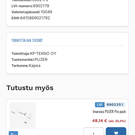
LVI-numero
6902179
Valmistajakoodi
10049
EAN
6415869021792
TOIMITTAJAN TIEDOT
Toimittaja
KP-TEKNO OY
Tuotemerkki
PUZER
Tarkenne
Kapea
Tutustu myös
LVI
6902351
Imurasia PUZER Pin pack
48,14
€
(alv 25,5%)
Imurasia
PUZER