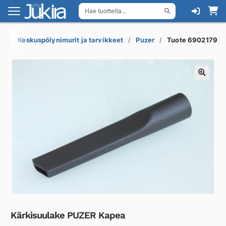
Hae tuotteita...
Siirry
Siirry
navigointiin
sisältöön
it
Keskuspölynimurit ja tarvikkeet
Puzer
Tuote 6902179
Kärkisuulake PUZER Kapea