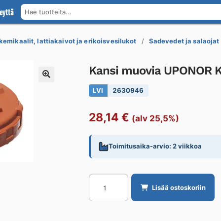
eyttä
Hae tuotteita...
kemikaalit, lattiakaivot ja erikoisvesilukot
Sadevedet ja salaojat
Kansi muovia UPONOR 
LVI
2630946
28,14
€
(alv 25,5%)
Toimitusaika-arvio: 2 viikkoa
Kansi
Lisää ostoskoriin
muovia
UPONOR
KIERREKANSI