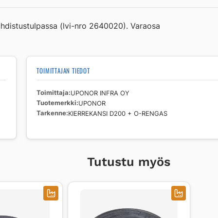
D200
+
hdistustulpassa (lvi-nro 2640020). Varaosa
O-
RENGAS
määrä
TOIMITTAJAN TIEDOT
Toimittaja
UPONOR INFRA OY
Tuotemerkki
UPONOR
Tarkenne
KIERREKANSI D200 + O-RENGAS
Tutustu myös