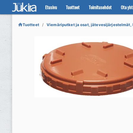
Etusivu
Tuotteet
Toimitusehdot
Ota yht
Siirry
Siirry
navigointiin
sisältöön
Tuotteet
Viemäriputket ja osat, jätevesijärjestelmät, 