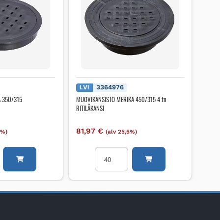
LVI
3364976
A 350/315
MUOVIKANSISTO MERIKA 450/315 4 tn
RITILÄKANSI
81,97
€
5%)
(alv 25,5%)
isto
MUOVIKANSISTO
MERIKA
450/315
4
tn
RITILÄKANSI
määrä