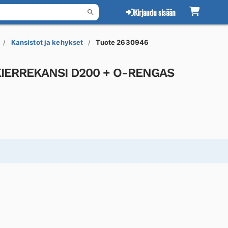
Kirjaudu sisään
Kansistot ja kehykset
Tuote 2630946
KIERREKANSI D200 + O-RENGAS