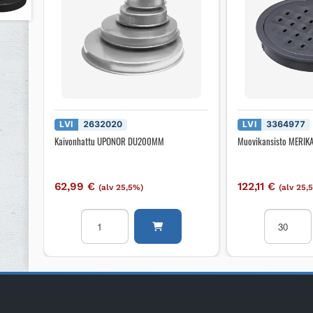
LVI
2632020
LVI
3364977
Kaivonhattu UPONOR DU200MM
Muovikansisto MERIK
62,99
€
122,11
€
(alv 25,5%)
(alv 25,
Kaivonhattu
Muovikans
UPONOR
MERIKA
DU200MM
350/315
määrä
määrä