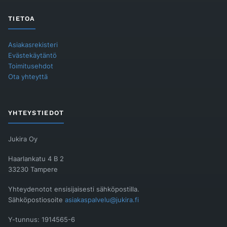
TIETOA
Asiakasrekisteri
Evästekäytäntö
Toimitusehdot
Ota yhteyttä
YHTEYSTIEDOT
Jukira Oy
Haarlankatu 4 B 2
33230 Tampere
Yhteydenotot ensisijaisesti sähköpostilla.
Sähköpostiosoite
asiakaspalvelu@jukira.fi
Y-tunnus: 1914565-6