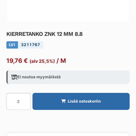
KIERRETANKO ZNK 12 MM 8.8
LVI
3211767
19,76
€
/
M
(alv 25,5%)
Ei noutoa myymälästä
KIERRETANKO
Lisää ostoskoriin
ZNK
12
MM
8.8
määrä