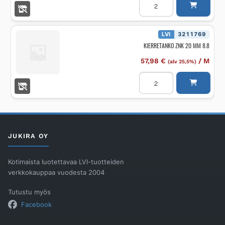
ZN
NOVIPRO
8
MM
määrä
LVI
3211769
KIERRETANKO ZNK 20 MM 8.8
57,98
€
/
M
(alv 25,5%)
KIERRETANKO
ZNK
20
MM
8.8
määrä
JUKIRA OY
Kotimaista luotettavaa LVI-tuotteiden
verkkokauppaa vuodesta 2004
Tutustu myös
Facebook