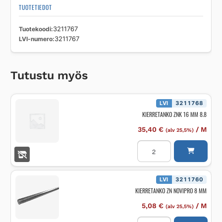
TUOTETIEDOT
Tuotekoodi
3211767
LVI-numero
3211767
Tutustu myös
LVI
3211768
KIERRETANKO ZNK 16 MM 8.8
35,40
€
/
M
(alv 25,5%)
KIERRETANKO
ZNK
16
MM
8.8
määrä
LVI
3211760
KIERRETANKO ZN NOVIPRO 8 MM
5,08
€
/
M
(alv 25,5%)
KIERRETANKO