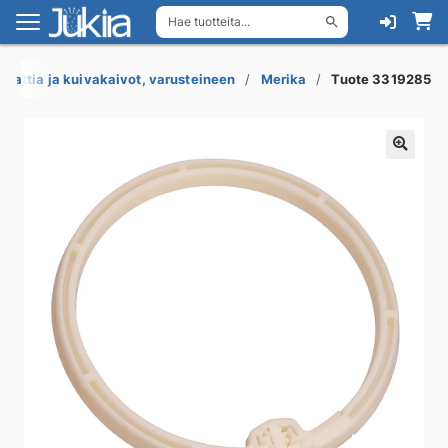
Hae tuotteita...
Siirry
Siirry
navigointiin
sisältöön
Lattia ja kuivakaivot, varusteineen
Merika
Tuote 3319285