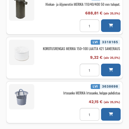
Hiekan- ja öljynerotin MERIKA 110/40/400 50 mm tuloput.
688,81
€
(alv 25,5%)
Hiekan-
ja
öljynerotin
MERIKA
110/40/400
50
LVI
3318165
mm
KOROTUSRENGAS MERIKA 150×100 LAATTA 421 SANEERAUS
tuloput.
määrä
9,32
€
(alv 25,5%)
KOROTUSRENGAS
MERIKA
150x100
LAATTA
421
SANEERAUS
LVI
3638698
määrä
Irtosanko MERIKA Irtosanko, helppo puhdistaa
42,15
€
(alv 25,5%)
Irtosanko
MERIKA
Irtosanko,
helppo
puhdistaa