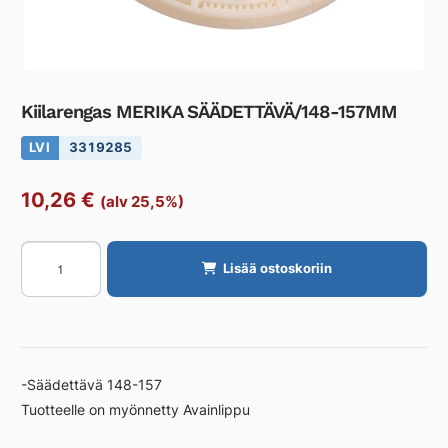
Kiilarengas MERIKA SÄÄDETTÄVÄ/148-157MM
LVI
3319285
10,26
€
(alv 25,5%)
Kiilarengas
Lisää ostoskoriin
MERIKA
SÄÄDETTÄVÄ/148-
157MM
määrä
-Säädettävä 148-157
Tuotteelle on myönnetty Avainlippu