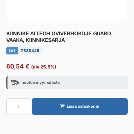
KIINNIKE ALTECH OVIVERHOKOJE GUARD
VAAKA, KIINNIKESARJA
LVI
7530448
60,54
€
(alv 25,5%)
Ei noutoa myymälästä
KIINNIKE
Lisää ostoskoriin
ALTECH
OVIVERHOKOJE
GUARD
VAAKA,