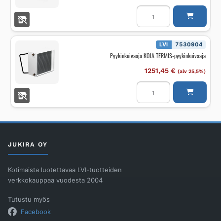
OVIVERHOKOJE
ALTECH
AC
GUARD
PRO
200
LVI
7530904
W
Pyykinkuivaaja KOJA TERMIS-pyykinkuivaaja
2,0
M
määrä
1251,45
€
(alv 25,5%)
Pyykinkuivaaja
KOJA
TERMIS-
pyykinkuivaaja
määrä
JUKIRA OY
Kotimaista luotettavaa LVI-tuotteiden
verkkokauppaa vuodesta 2004
Tutustu myös
Facebook