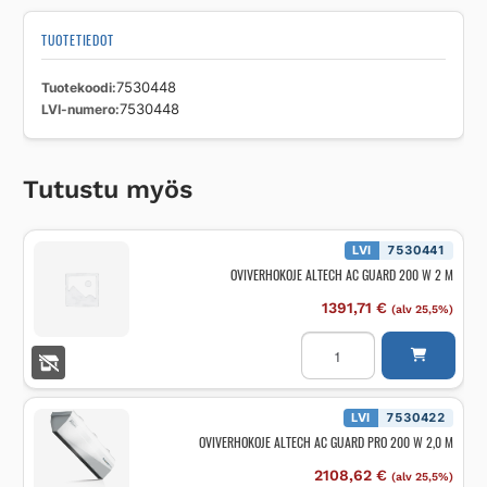
KIINNIKESARJA
määrä
TUOTETIEDOT
Tuotekoodi
7530448
LVI-numero
7530448
Tutustu myös
LVI
7530441
OVIVERHOKOJE ALTECH AC GUARD 200 W 2 M
1391,71
€
(alv 25,5%)
OVIVERHOKOJE
ALTECH
AC
GUARD
200
W
LVI
7530422
2
OVIVERHOKOJE ALTECH AC GUARD PRO 200 W 2,0 M
M
määrä
2108,62
€
(alv 25,5%)