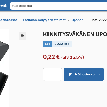
eyttä
Hae tuotteita...
 ja varaosat
Lattialämmitysjärjestelmät
Uponor
Tuote 2022
KIINNITYSVÄKÄNEN UP
LVI
2022153
0,22
€
(alv 25,5%)
KIINNITYSVÄKÄNEN
Lisää ostoskoriin
UPONOR
12x1,7mm
K=35mm
LYHYT
TACKER
määrä