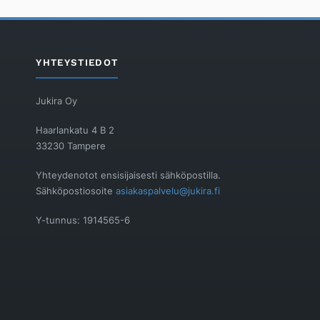
YHTEYSTIEDOT
Jukira Oy
Haarlankatu 4 B 2
33230 Tampere
Yhteydenotot ensisijaisesti sähköpostilla.
Sähköpostiosoite
asiakaspalvelu@jukira.fi
Y-tunnus: 1914565-6