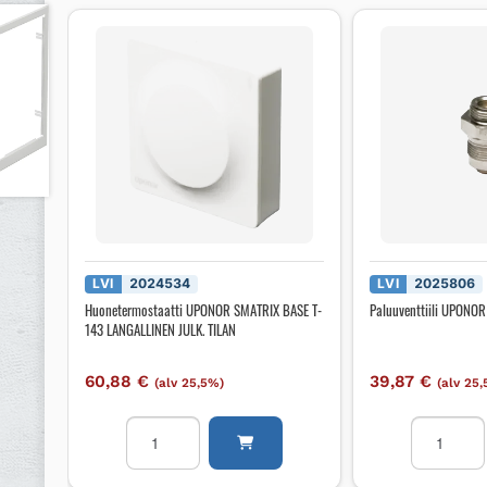
LVI
2024534
LVI
2025806
Huonetermostaatti UPONOR SMATRIX BASE T-
Paluuventtiili UPONO
143 LANGALLINEN JULK. TILAN
60,88
€
39,87
€
(alv 25,5%)
(alv 25
Huonetermostaatti
Paluuventtii
UPONOR
UPONOR
SMATRIX
RWG