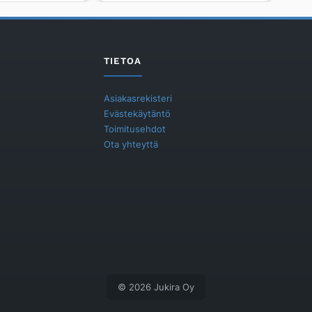
PLUS
Q&E
JAKOTUKKI
3
TIETOA
17X2,0
määrä
Asiakasrekisteri
Evästekäytäntö
Toimitusehdot
Ota yhteyttä
© 2026 Jukira Oy