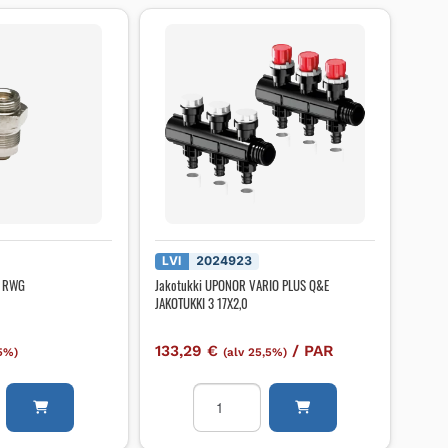
LVI
2024923
R RWG
Jakotukki UPONOR VARIO PLUS Q&E
JAKOTUKKI 3 17X2,0
133,29
€
/
PAR
,5%)
(alv 25,5%)
li
Jakotukki
UPONOR
VARIO