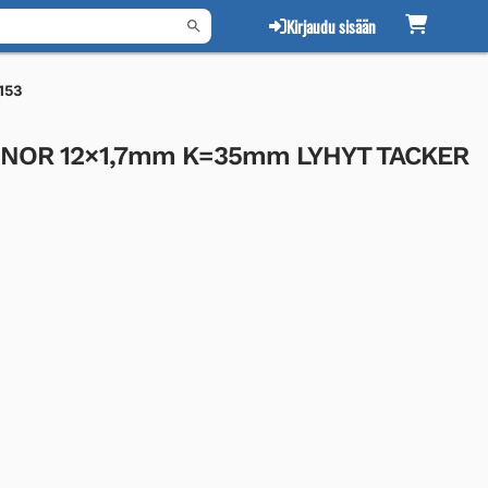
Kirjaudu sisään
153
ONOR 12×1,7mm K=35mm LYHYT TACKER