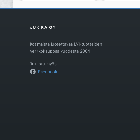
BASE
määrä
T-
143
LANGALLINEN
JUKIRA OY
JULK.
TILAN
Kotimaista luotettavaa LVI-tuotteiden
määrä
verkkokauppaa vuodesta 2004
Tutustu myös
Facebook