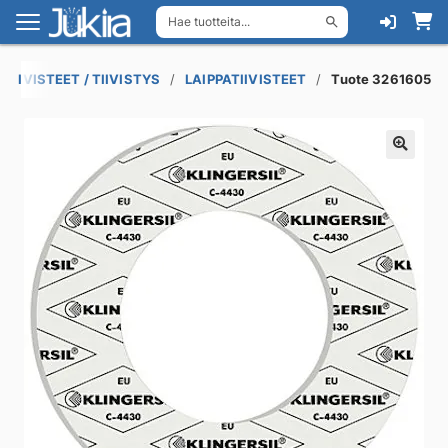
Hae tuotteita...
Siirry
Siirry
navigointiin
sisältöön
TIIVISTEET / TIIVISTYS
LAIPPATIIVISTEET
Tuote 3261605