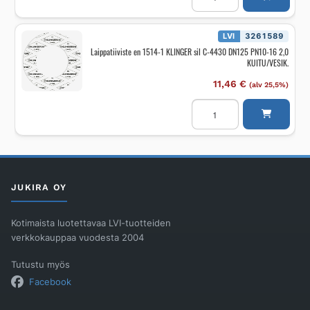
1514-
1
KLINGER
sil
LVI
3261589
C-
Laippatiiviste en 1514-1 KLINGER sil C-4430 DN125 PN10-16 2,0
4430
KUITU/VESIK.
DN10
PN10-
40
11,46
€
(alv 25,5%)
2,0
KUITU/VESIK.
Laippatiiviste
määrä
en
1514-
1
KLINGER
sil
C-
4430
DN125
JUKIRA OY
PN10-
16
2,0
KUITU/VESIK.
Kotimaista luotettavaa LVI-tuotteiden
määrä
verkkokauppaa vuodesta 2004
Tutustu myös
Facebook