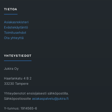
TIETOA
Asiakasrekisteri
Evästekäytäntö
Toimitusehdot
Ota yhteyttä
YHTEYSTIEDOT
Jukira Oy
Haarlankatu 4 B 2
33230 Tampere
Yhteydenotot ensisijaisesti sähköpostilla.
Sähköpostiosoite
asiakaspalvelu@jukira.fi
Y-tunnus: 1914565-6