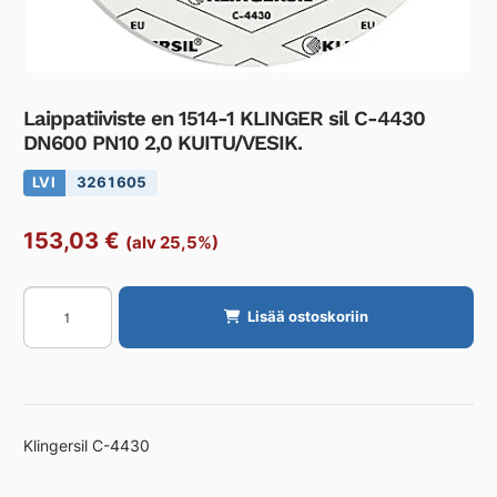
Laippatiiviste en 1514-1 KLINGER sil C-4430
DN600 PN10 2,0 KUITU/VESIK.
LVI
3261605
153,03
€
(alv 25,5%)
Laippatiiviste
Lisää ostoskoriin
en
1514-
1
KLINGER
sil
Klingersil C-4430
C-
4430