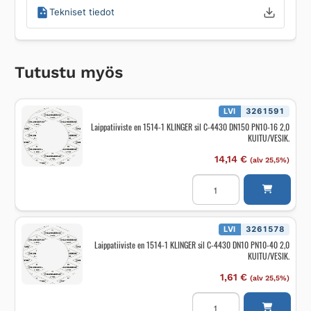
Tekniset tiedot
Tutustu myös
LVI
3261591
Laippatiiviste en 1514-1 KLINGER sil C-4430 DN150 PN10-16 2,0
KUITU/VESIK.
14,14
€
(alv 25,5%)
Laippatiiviste
en
1514-
1
KLINGER
sil
LVI
3261578
C-
Laippatiiviste en 1514-1 KLINGER sil C-4430 DN10 PN10-40 2,0
4430
KUITU/VESIK.
DN150
PN10-
16
1,61
€
(alv 25,5%)
2,0
KUITU/VESIK.
Laippatiiviste
määrä
en