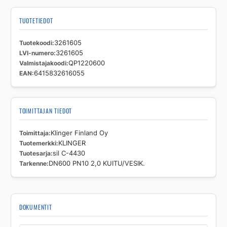
DN600
PN10
TUOTETIEDOT
2,0
KUITU/VESIK.
Tuotekoodi
3261605
määrä
LVI-numero
3261605
Valmistajakoodi
QP1220600
EAN
6415832616055
TOIMITTAJAN TIEDOT
Toimittaja
Klinger Finland Oy
Tuotemerkki
KLINGER
Tuotesarja
sil C-4430
Tarkenne
DN600 PN10 2,0 KUITU/VESIK.
DOKUMENTIT