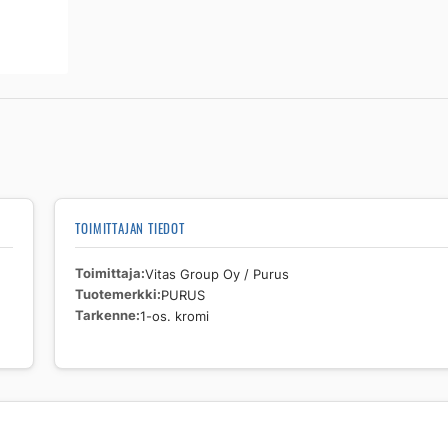
os.
kromi
määrä
TOIMITTAJAN TIEDOT
Toimittaja
Vitas Group Oy / Purus
Tuotemerkki
PURUS
Tarkenne
1-os. kromi