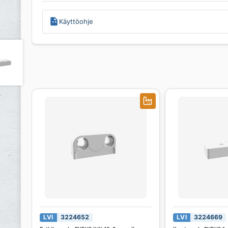
Käyttöohje
LVI
3224652
LVI
3224669