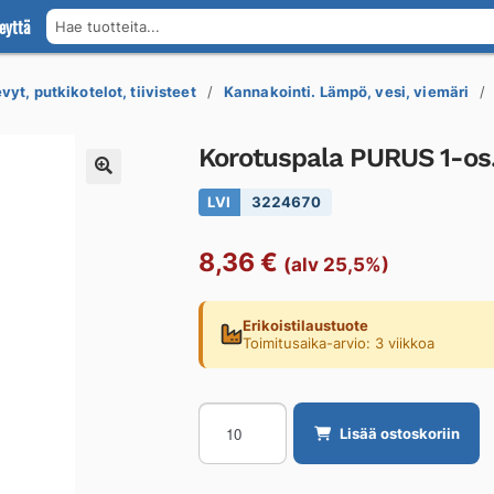
eyttä
Hae tuotteita...
vyt, putkikotelot, tiivisteet
Kannakointi. Lämpö, vesi, viemäri
Korotuspala PURUS 1-os
LVI
3224670
8,36
€
(alv 25,5%)
Erikoistilaustuote
Toimitusaika-arvio: 3 viikkoa
Korotuspala
Lisää ostoskoriin
PURUS
1-