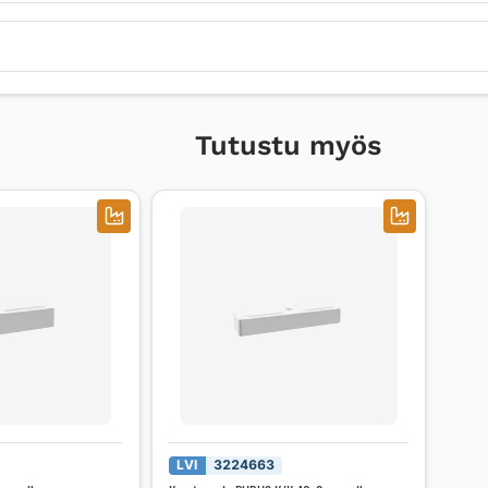
Tutustu myös
LVI
3224663