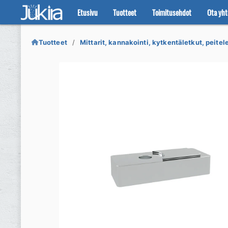
Etusivu
Tuotteet
Toimitusehdot
Ota yht
Siirry
Siirry
navigointiin
sisältöön
Tuotteet
Mittarit, kannakointi, kytkentäletkut, peitele