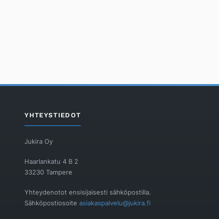
YHTEYSTIEDOT
Jukira Oy
Haarlankatu 4 B 2
33230 Tampere
Yhteydenotot ensisijaisesti sähköpostilla.
Sähköpostiosoite
asiakaspalvelu@jukira.fi