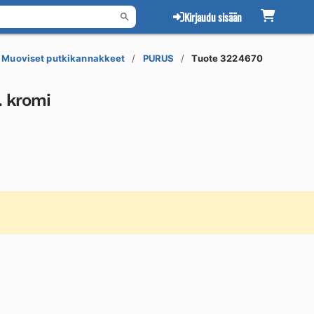
Kirjaudu sisään
Muoviset putkikannakkeet
PURUS
Tuote 3224670
. kromi