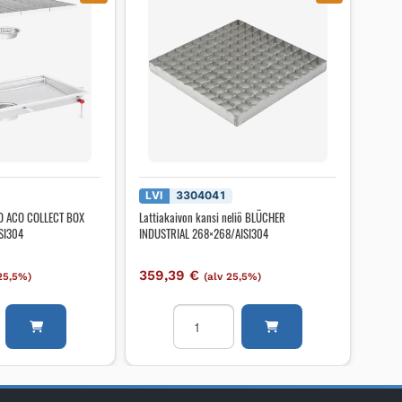
LVI
3304041
ACO ACO COLLECT BOX
Lattiakaivon kansi neliö BLÜCHER
SI304
INDUSTRIAL 268×268/AISI304
359,39
€
 25,5%)
(alv 25,5%)
Lattiakaivon
i
kansi
neliö
BLÜCHER
INDUSTRIAL