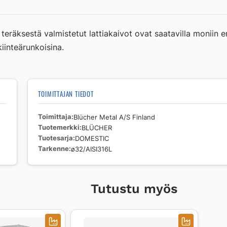
DOMESTIC
ø32/AISI316L
määrä
sestä valmistetut lattiakaivot ovat saatavilla moniin eri l
kiinteärunkoisina.
TOIMITTAJAN TIEDOT
Toimittaja
Blücher Metal A/S Finland
Tuotemerkki
BLÜCHER
Tuotesarja
DOMESTIC
Tarkenne
ø32/AISI316L
Tutustu myös