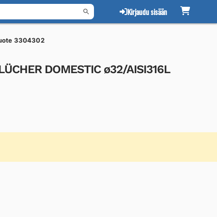
Kirjaudu sisään
uote 3304302
 BLÜCHER DOMESTIC ø32/AISI316L