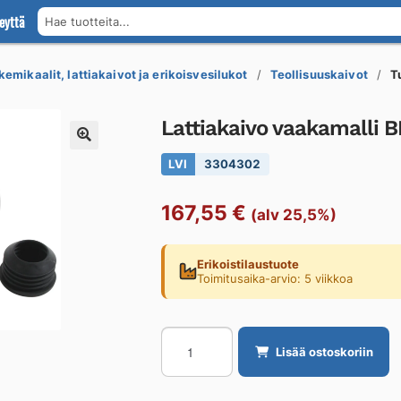
eyttä
Hae tuotteita...
kemikaalit, lattiakaivot ja erikoisvesilukot
Teollisuuskaivot
T
Lattiakaivo vaakamalli
LVI
3304302
167,55
€
(alv 25,5%)
Erikoistilaustuote
Toimitusaika-arvio: 5 viikkoa
Lattiakaivo
Lisää ostoskoriin
vaakamalli
BLÜCHER