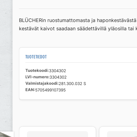
BLÜCHERin ruostumattomasta ja haponkestävästä teräk
kestävät kaivot saadaan säädettävillä yläosilla tai 
TUOTETIEDOT
Tuotekoodi
3304302
LVI-numero
3304302
Valmistajakoodi
281.300.032 S
EAN
5705499107395