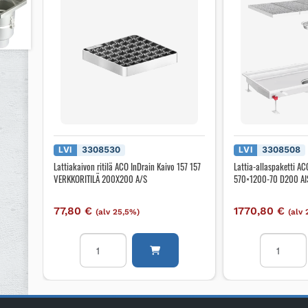
LVI
3308530
LVI
3308508
Lattiakaivon ritilä ACO InDrain Kaivo 157 157
Lattia-allaspaketti 
VERKKORITILÄ 200X200 A/S
570×1200-70 D200 AI
77,80
€
1770,80
€
(alv 25,5%)
(alv
Lattiakaivon
Lattia-
ritilä
allaspakett
ACO
ACO
InDrain
ACO
Kaivo
COLLECT