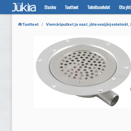
Etusivu
Tuotteet
Toimitusehdot
Ota yht
Siirry
Siirry
navigointiin
sisältöön
Tuotteet
Viemäriputket ja osat, jätevesijärjestelmät, 