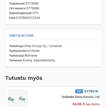
Tuotekoodi
5773066
LVI-numero
5773066
Valmistajakoodi
7211
EAN
5707692012544
TOIMITTAJAN TIEDOT
Toimittaja
Vitas Group Oy / Unidrain
Tuotemerkki
Unidrain
Tuotesarja
Reframe
Tarkenne
Kulma, käsinkiillotettu
Tutustu myös
LVI
5778219
Seinäkoukut Damixa Kromattu, 2 kpl
42,06
€
(alv 25,5%)