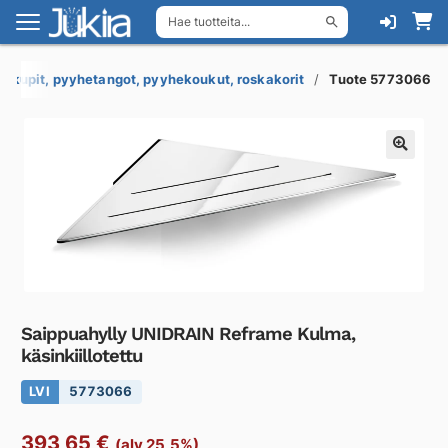
Hae tuotteita...
Siirry
Siirry
navigointiin
sisältöön
uakupit, pyyhetangot, pyyhekoukut, roskakorit
Tuote 5773066
Saippuahylly UNIDRAIN Reframe Kulma,
käsinkiillotettu
LVI
5773066
393,65
€
(alv 25,5%)