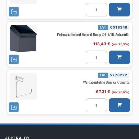
Seinäkoukut
Damixa
Kromattu,
2
kpl
määrä
LVI
6018348
Pistorasia Geberit Geberit Group CEE 7/16, Antrasiitti
113,43
€
(alv 25,5%)
Pistorasia
Geberit
Geberit
Group
CEE
7/16,
LVI
5778222
Antrasiitti
Wc-paperiteline Damixa Kromattu
määrä
67,31
€
(alv 25,5%)
Wc-
paperiteline
Damixa
Kromattu
määrä
JUKIRA OY