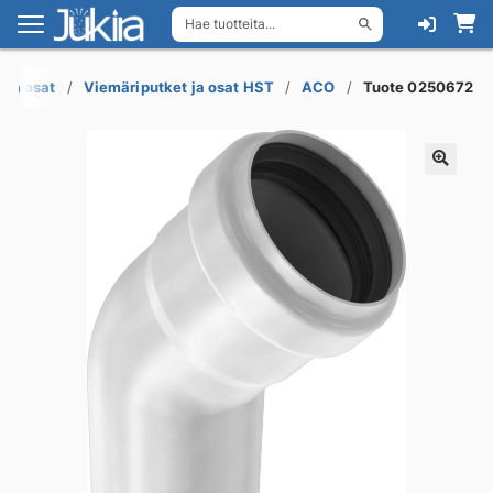
Hae tuotteita...
Siirry
Siirry
navigointiin
sisältöön
 ja osat
Viemäriputket ja osat HST
ACO
Tuote 0250672