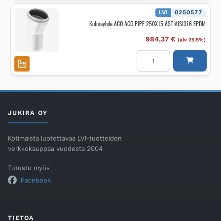
315-
250X45
LVI
0250577
AST
Kulmayhde ACO ACO PIPE 250X15 AST AISI316 EPDM
AISI316
EPDM
määrä
984,37
€
(alv 25,5%)
Kulmayhde
ACO
ACO
PIPE
250X15
AST
AISI316
EPDM
määrä
JUKIRA OY
Kotimaista luotettavaa LVI-tuotteiden
verkkokauppaa vuodesta 2004
Tutustu myös
Facebook
TIETOA