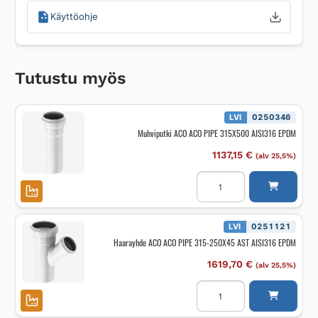
Käyttöohje
Tutustu myös
LVI
0250346
Muhviputki ACO ACO PIPE 315X500 AISI316 EPDM
1137,15
€
(alv 25,5%)
Muhviputki
ACO
ACO
PIPE
315X500
AISI316
LVI
0251121
EPDM
Haarayhde ACO ACO PIPE 315-250X45 AST AISI316 EPDM
määrä
1619,70
€
(alv 25,5%)
Haarayhde
ACO
ACO
PIPE