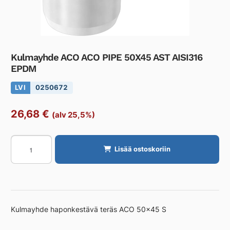
Kulmayhde ACO ACO PIPE 50X45 AST AISI316
EPDM
LVI
0250672
26,68
€
(alv 25,5%)
Kulmayhde
Lisää ostoskoriin
ACO
ACO
PIPE
50X45
AST
Kulmayhde haponkestävä teräs ACO 50×45 S
AISI316
EPDM