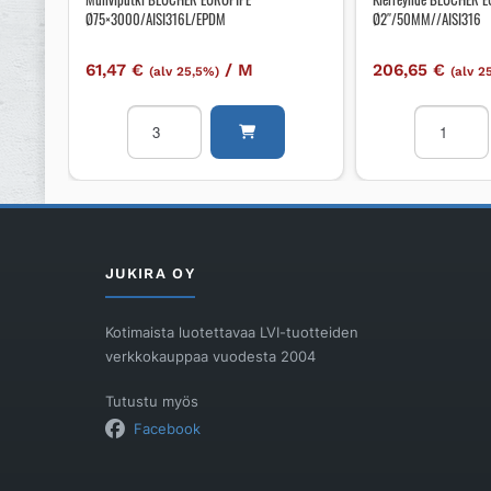
Ø75×3000/AISI316L/EPDM
Ø2″/50MM//AISI316
61,47
€
/
M
206,65
€
(alv 25,5%)
(alv 2
Muhviputki
Kierreyhd
BLÜCHER
BLÜCHER
EUROPIPE
EUROPIPE
Ø75x3000/AISI316L/EPDM
NAARAS/
määrä
Ø2"/50MM/
määrä
JUKIRA OY
Kotimaista luotettavaa LVI-tuotteiden
verkkokauppaa vuodesta 2004
Tutustu myös
Facebook