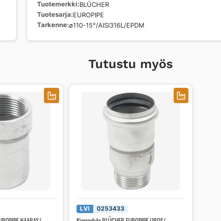
Tuotemerkki
BLÜCHER
Tuotesarja
EUROPIPE
Tarkenne
ø110-15°/AISI316L/EPDM
Tutustu myös
LVI
0253433
EUROPIPE NAARAS/
Kierreyhde BLÜCHER EUROPIPE UROS/