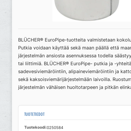
BLÜCHER® EuroPipe-tuotteita valmistetaan kokolu
Putkia voidaan käyttää sekä maan päällä että maan 
järjestelmän ansiosta asennuksessa todella säästyy
tai liittimiä. BLÜCHER® EuroPipe- putkia ja -yhtei
sadevesiviemäröintiin, alipaineviemäröintiin ja kattok
sekä kaksoisviemärijärjestelmään laivoilla. Ruostum
järjestelmän vähäisen huoltotarpeen ja pitkän elink
TUOTETIEDOT
Tuotekoodi
0250584