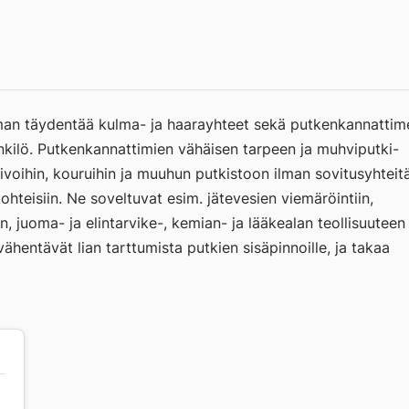
n täydentää kulma- ja haarayhteet sekä putkenkannattime
nkilö. Putkenkannattimien vähäisen tarpeen ja muhviputki-
voihin, kouruihin ja muuhun putkistoon ilman sovitusyhteit
teisiin. Ne soveltuvat esim. jätevesien viemäröintiin,
hin, juoma- ja elintarvike-, kemian- ja lääkealan teollisuuteen
ähentävät lian tarttumista putkien sisäpinnoille, ja takaa