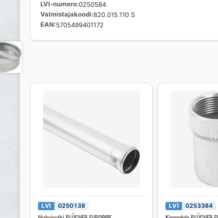
LVI-numero
0250584
Valmistajakoodi
820.015.110 S
EAN
5705499401172
LVI
0250138
LVI
0253384
Muhviputki BLÜCHER EUROPIPE
Kierreyhde BLÜCHER 