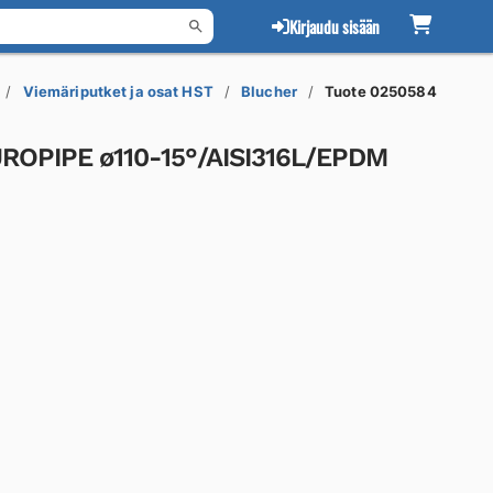
Kirjaudu sisään
Viemäriputket ja osat HST
Blucher
Tuote 0250584
OPIPE ø110-15°/AISI316L/EPDM