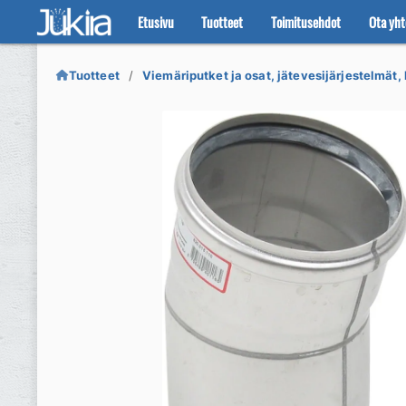
Etusivu
Tuotteet
Toimitusehdot
Ota yht
Siirry
Siirry
navigointiin
sisältöön
Tuotteet
Viemäriputket ja osat, jätevesijärjestelmät, 