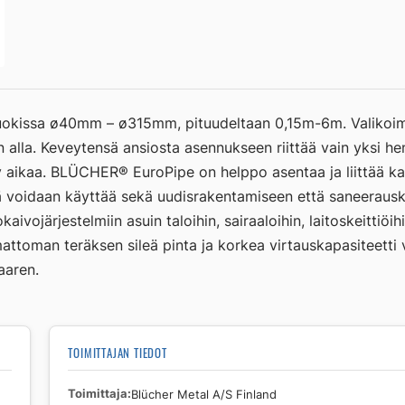
okissa ø40mm – ø315mm, pituudeltaan 0,15m-6m. Valikoima
alla. Keveytensä ansiosta asennukseen riittää vain yksi he
 aikaa. BLÜCHER® EuroPipe on helppo asentaa ja liittää kai
tä voidaan käyttää sekä uudisrakentamiseen että saneerauskoh
aivojärjestelmiin asuin taloihin, sairaaloihin, laitoskeittiöi
attoman teräksen sileä pinta ja korkea virtauskapasiteetti v
aaren.
TOIMITTAJAN TIEDOT
Toimittaja
Blücher Metal A/S Finland