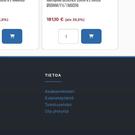
Ø50MM/1½”/AISI316
181,10
€
5,5%)
(alv 25,5%)
e
Kierreyhde
BLÜCHER
EUROPIPE
UROS/
/AISI316
Ø50MM/1½"/AISI316
määrä
TIETOA
Asiakasrekisteri
Evästekäytäntö
Toimitusehdot
Ota yhteyttä