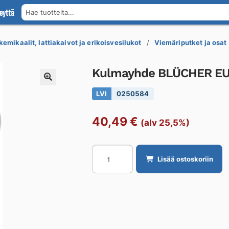
eyttä
Hae tuotteita...
kemikaalit, lattiakaivot ja erikoisvesilukot
Viemäriputket ja osat
Kulmayhde BLÜCHER EUR
LVI
0250584
40,49
€
(alv 25,5%)
Kulmayhde
Lisää ostoskoriin
BLÜCHER
EUROPIPE
ø110-
15°/AISI316L/EPDM
määrä