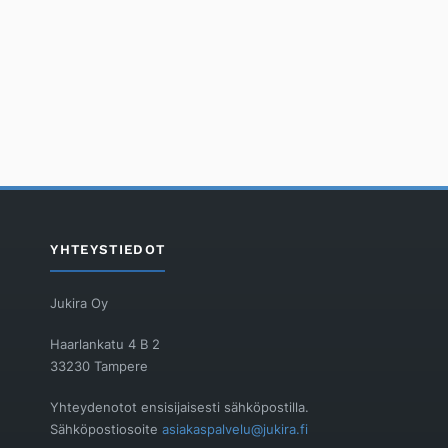
YHTEYSTIEDOT
Jukira Oy
Haarlankatu 4 B 2
33230 Tampere
Yhteydenotot ensisijaisesti sähköpostilla.
Sähköpostiosoite
asiakaspalvelu@jukira.fi