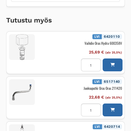
Tutustu myös
LVI
6420110
Vaihdin Oras Hydra 600358V
25,69
€
(alv 25,5%)
Vaihdin
Oras
Hydra
600358V
määrä
LVI
6517140
Juoksuputki Oras Oras 211420
22,68
€
(alv 25,5%)
Juoksuputki
Oras
Oras
211420
määrä
LVI
6420714