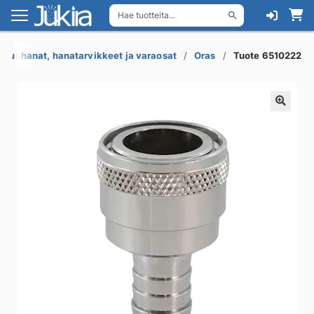
Hae tuotteita...
Siirry
Siirry
navigointiin
sisältöön
uut hanat, hanatarvikkeet ja varaosat
Oras
Tuote 6510222