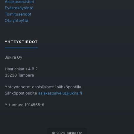
Asiakasrekisteri
Evästekäytäntö
Toimitusehdot
Ota yhteyttä
YHTEYSTIEDOT
Jukira Oy
Haarlankatu 4 B 2
33230 Tampere
Yhteydenotot ensisijaisesti sähköpostilla.
Sähköpostiosoite
asiakaspalvelu@jukira.fi
Y-tunnus: 1914565-6
© 2026 Jukira Oy