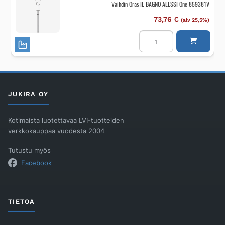
Vaihdin Oras IL BAGNO ALESSI One 859381V
73,76
€
(alv 25,5%)
Vaihdin
Oras
IL
BAGNO
ALESSI
One
859381V
määrä
JUKIRA OY
Kotimaista luotettavaa LVI-tuotteiden
verkkokauppaa vuodesta 2004
Tutustu myös
Facebook
TIETOA