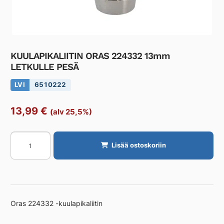
KUULAPIKALIITIN ORAS 224332 13mm
LETKULLE PESÄ
LVI
6510222
13,99
€
(alv 25,5%)
KUULAPIKALIITIN
Lisää ostoskoriin
ORAS
224332
13mm
LETKULLE
PESÄ
Oras 224332 -kuulapikaliitin
määrä