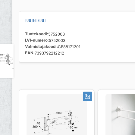
TUOTETIEDOT
Tuotekoodi
5752003
LVI-numero
5752003
Valmistajakoodi
GB88171201
EAN
7393792212212