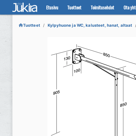
Etusivu
Tuotteet
Toimitusehdot
Ota yht
Siirry
Siirry
navigointiin
sisältöön
Tuotteet
Kylpyhuone ja WC, kalusteet, hanat, altaat