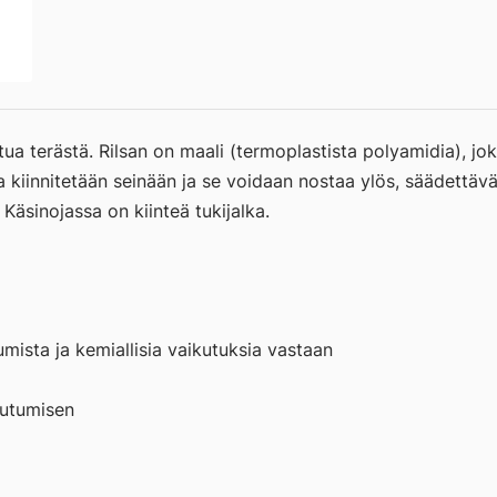
GUSTAVSBERG
NORDIC
SEINÄTUKIKAHVA/TUKIJALALLA/V
määrä
ua terästä. Rilsan on maali (termoplastista polyamidia), jok
oja kiinnitetään seinään ja se voidaan nostaa ylös, säädett
Käsinojassa on kiinteä tukijalka.
umista ja kemiallisia vaikutuksia vastaan
eutumisen