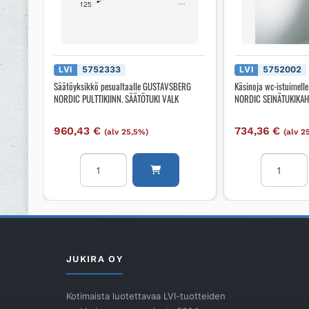
LVI
5752333
LVI
5752002
Säätöyksikkö pesualtaalle GUSTAVSBERG
Käsinoja wc-istuimel
NORDIC PULTTIKIINN. SÄÄTÖTUKI VALK
NORDIC SEINÄTUKIKA
960,43
€
734,36
€
(alv 25,5%)
(alv 2
Säätöyksikkö
Käsinoja
pesualtaalle
wc-
GUSTAVSBERG
istuimelle
NORDIC
GUSTAVS
PULTTIKIINN.
NORDIC
SÄÄTÖTUKI
SEINÄTUK
VALK
määrä
JUKIRA OY
määrä
Kotimaista luotettavaa LVI-tuotteiden