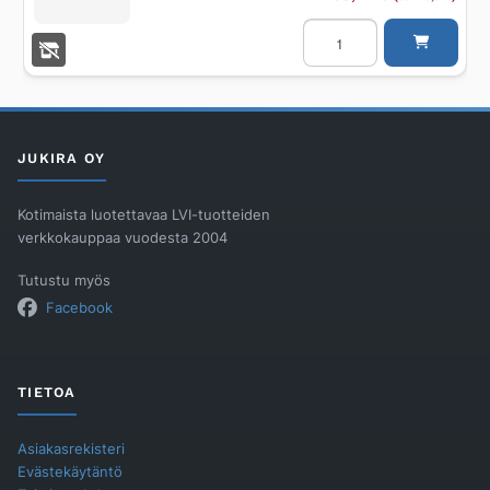
OVIRAJAKYTKIN
ALTECH
MAGNEETTINEN
GUARD
määrä
JUKIRA OY
Kotimaista luotettavaa LVI-tuotteiden
verkkokauppaa vuodesta 2004
Tutustu myös
Facebook
TIETOA
Asiakasrekisteri
Evästekäytäntö