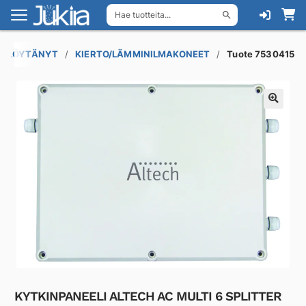
Hae tuotteita...
Siirry
Siirry
navigointiin
sisältöön
IN LÖYTÄNYT
KIERTO/LÄMMINILMAKONEET
Tuote 7530415
KYTKINPANEELI ALTECH AC MULTI 6 SPLITTER