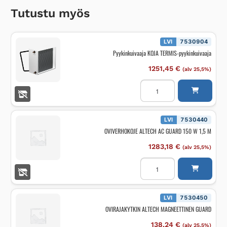
Tutustu myös
LVI
7530904
Pyykinkuivaaja KOJA TERMIS-pyykinkuivaaja
1251,45
€
(alv 25,5%)
Pyykinkuivaaja
KOJA
TERMIS-
pyykinkuivaaja
määrä
LVI
7530440
OVIVERHOKOJE ALTECH AC GUARD 150 W 1,5 M
1283,18
€
(alv 25,5%)
OVIVERHOKOJE
ALTECH
AC
GUARD
150
W
LVI
7530450
1,5
OVIRAJAKYTKIN ALTECH MAGNEETTINEN GUARD
M
määrä
138,24
€
(alv 25,5%)