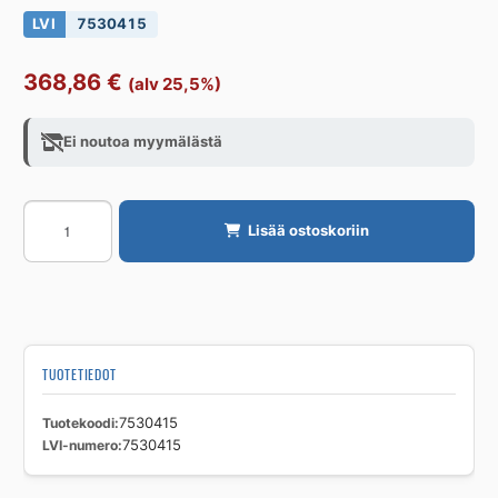
LVI
7530415
368,86
€
(alv 25,5%)
Ei noutoa myymälästä
KYTKINPANEELI
Lisää ostoskoriin
ALTECH
AC
MULTI
6
SPLITTER
määrä
TUOTETIEDOT
Tuotekoodi
7530415
LVI-numero
7530415