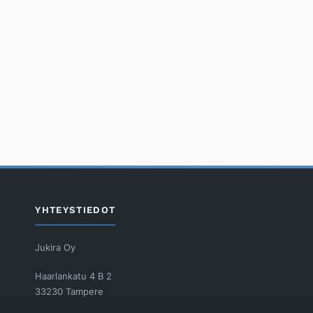
YHTEYSTIEDOT
Jukira Oy
Haarlankatu 4 B 2
33230 Tampere