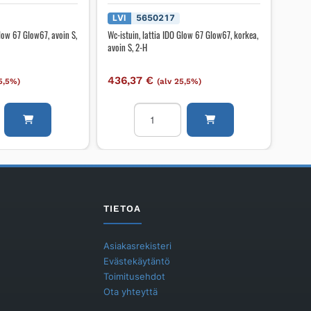
LVI
5650217
Glow 67 Glow67, avoin S,
Wc-istuin, lattia IDO Glow 67 Glow67, korkea,
avoin S, 2-H
436,37
€
25,5%)
(alv 25,5%)
Wc-
istuin,
lattia
IDO
Glow
67
Glow67,
TIETOA
korkea,
avoin
Asiakasrekisteri
S,
Evästekäytäntö
2-
Toimitusehdot
H
Ota yhteyttä
määrä