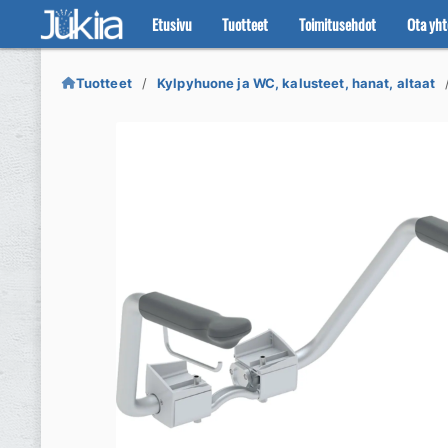
Etusivu
Tuotteet
Toimitusehdot
Ota yht
Siirry
Siirry
navigointiin
sisältöön
Tuotteet
Kylpyhuone ja WC, kalusteet, hanat, altaat