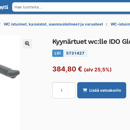
eyttä
Hae tuotteita...
WC istuimet, kansistot, asennustelineet ja varusteet
WC-istuim
Kyynärtuet wc:lle IDO G
LVI
5731427
384,80
€
(alv 25,5%)
Kyynärtuet
Lisää ostoskoriin
wc:lle
IDO
Glow
WC-
paperitelineellä
määrä