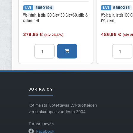
LVI
5650194
LVI
5650215
Wc-istuin, lattia IDO Glow 60 Glow60, piilo-S,
Wc-istuin, lattia IDO 
silikon, 1-H
PPL oikea,
378,65
€
486,96
€
(alv 25,5%)
(alv 
Wc-
Wc-
istuin,
istuin,
lattia
lattia
IDO
IDO
Glow
Glow
60
67
Glow60,
Glow67,
JUKIRA OY
piilo-
avoin
S,
S,
Kotimaista luotettavaa LVI-tuotteiden
silikon,
PPL
verkkokauppaa vuodesta 2004
1-
oikea,
H
määrä
Tutustu myös
määrä
Facebook