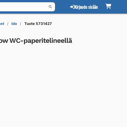
Kirjaudu sisään
et
Ido
Tuote 5731427
low WC-paperitelineellä