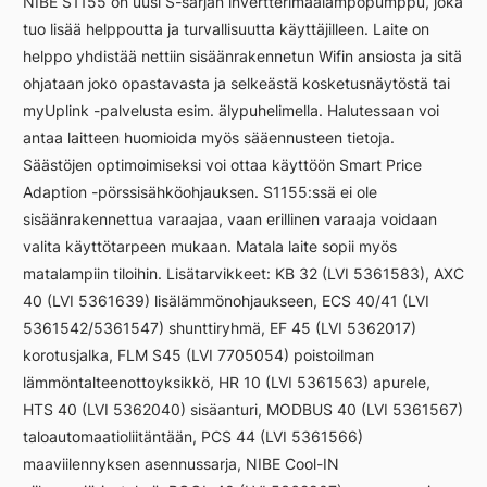
NIBE S1155 on uusi S-sarjan invertterimaalämpöpumppu, joka
määrä
tuo lisää helppoutta ja turvallisuutta käyttäjilleen. Laite on
helppo yhdistää nettiin sisäänrakennetun Wifin ansiosta ja sitä
ohjataan joko opastavasta ja selkeästä kosketusnäytöstä tai
myUplink -palvelusta esim. älypuhelimella. Halutessaan voi
antaa laitteen huomioida myös sääennusteen tietoja.
Säästöjen optimoimiseksi voi ottaa käyttöön Smart Price
Adaption -pörssisähköohjauksen. S1155:ssä ei ole
sisäänrakennettua varaajaa, vaan erillinen varaaja voidaan
valita käyttötarpeen mukaan. Matala laite sopii myös
matalampiin tiloihin. Lisätarvikkeet: KB 32 (LVI 5361583), AXC
40 (LVI 5361639) lisälämmönohjaukseen, ECS 40/41 (LVI
5361542/5361547) shunttiryhmä, EF 45 (LVI 5362017)
korotusjalka, FLM S45 (LVI 7705054) poistoilman
lämmöntalteenottoyksikkö, HR 10 (LVI 5361563) apurele,
HTS 40 (LVI 5362040) sisäanturi, MODBUS 40 (LVI 5361567)
taloautomaatioliitäntään, PCS 44 (LVI 5361566)
maaviilennyksen asennussarja, NIBE Cool-IN