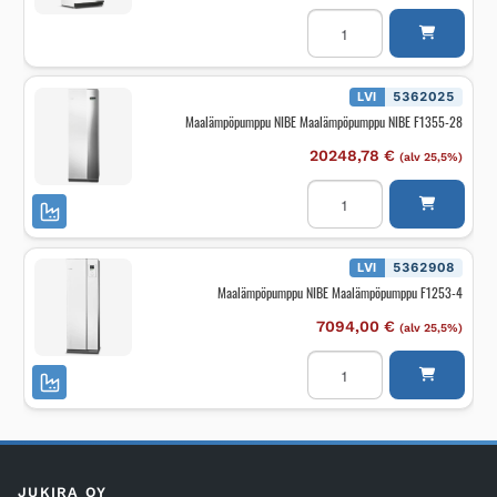
Maalämpöpumppu
NIBE
S-
Sarja
S1155-
6
LVI
5362025
R
Maalämpöpumppu NIBE Maalämpöpumppu NIBE F1355-28
EM
määrä
20248,78
€
(alv 25,5%)
Maalämpöpumppu
NIBE
Maalämpöpumppu
NIBE
F1355-
28
LVI
5362908
määrä
Maalämpöpumppu NIBE Maalämpöpumppu F1253-4
7094,00
€
(alv 25,5%)
Maalämpöpumppu
NIBE
Maalämpöpumppu
F1253-
4
määrä
JUKIRA OY