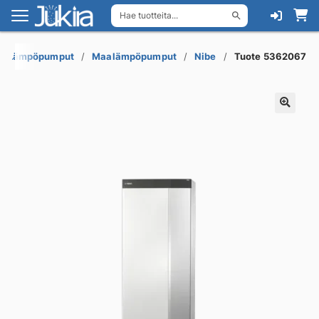
Hae tuotteita...
Siirry
Siirry
navigointiin
sisältöön
Lämpöpumput
Maalämpöpumput
Nibe
Tuote 5362067