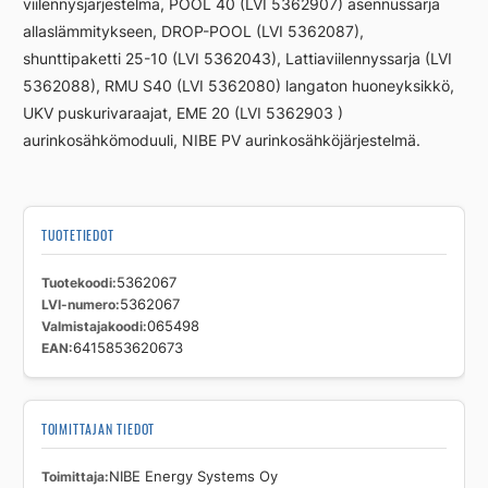
viilennysjärjestelmä, POOL 40 (LVI 5362907) asennussarja
allaslämmitykseen, DROP-POOL (LVI 5362087),
shunttipaketti 25-10 (LVI 5362043), Lattiaviilennyssarja (LVI
5362088), RMU S40 (LVI 5362080) langaton huoneyksikkö,
UKV puskurivaraajat, EME 20 (LVI 5362903 )
aurinkosähkömoduuli, NIBE PV aurinkosähköjärjestelmä.
TUOTETIEDOT
Tuotekoodi
5362067
LVI-numero
5362067
Valmistajakoodi
065498
EAN
6415853620673
TOIMITTAJAN TIEDOT
Toimittaja
NIBE Energy Systems Oy