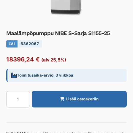
Maalämpöpumppu NIBE S-Sarja S1155-25
LVI
5362067
18396,24
€
(alv 25,5%)
Toimitusaika-arvio: 3 viikkoa
Maalämpöpumppu
Lisää ostoskoriin
NIBE
S-
Sarja
S1155-
25