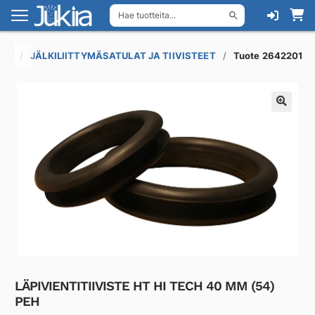
Hae tuotteita...
Siirry
Siirry
navigointiin
sisältöön
NYT
JÄLKILIITTYMÄSATULAT JA TIIVISTEET
Tuote 2642201
LÄPIVIENTITIIVISTE HT HI TECH 40 MM (54)
PEH