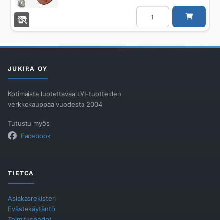
JÄLKILIITTYMÄSATULA
UPONOR
400X250
PVC
määrä
JUKIRA OY
Kotimaista luotettavaa LVI-tuotteiden
verkkokauppaa vuodesta 2004
Tutustu myös
Facebook
TIETOA
Asiakasrekisteri
Evästekäytäntö
Toimitusehdot