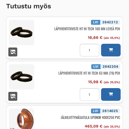
Tutustu myös
LVI
2642212
LÄPIVIENTITIIVISTE HT HI TECH 160 MM LEVEÄ PEH
16,66
€
(alv 25,5%)
LÄPIVIENTITIIVISTE
HT
HI
TECH
160
MM
LVI
2642204
LEVEÄ
LÄPIVIENTITIIVISTE HT HI TECH 63 MM (79) PEH
PEH
määrä
15,98
€
(alv 25,5%)
LÄPIVIENTITIIVISTE
HT
HI
TECH
63
MM
LVI
2614025
(79)
JÄLKILIITTYMÄSATULA UPONOR 400X250 PVC
PEH
määrä
465,09
€
(alv 25,5%)