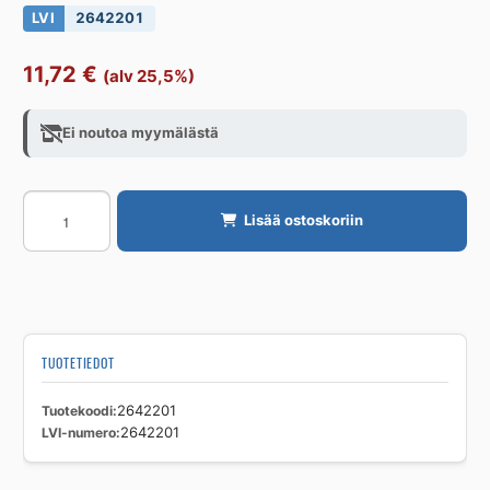
LVI
2642201
11,72
€
(alv 25,5%)
Ei noutoa myymälästä
LÄPIVIENTITIIVISTE
Lisää ostoskoriin
HT
HI
TECH
40
MM
(54)
TUOTETIEDOT
PEH
määrä
Tuotekoodi
2642201
LVI-numero
2642201