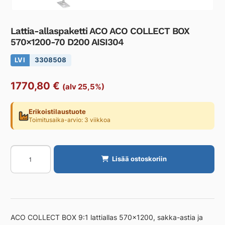
Lattia-allaspaketti ACO ACO COLLECT BOX
570×1200-70 D200 AISI304
LVI
3308508
1770,80
€
(alv 25,5%)
Erikoistilaustuote
Toimitusaika-arvio: 3 viikkoa
Lattia-
Lisää ostoskoriin
allaspaketti
ACO
ACO
COLLECT
BOX
ACO COLLECT BOX 9:1 lattiallas 570×1200, sakka-astia ja
570x1200-