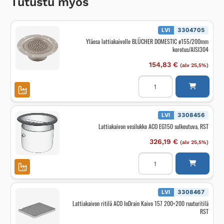
Tutustu myös
LVI
3304705
Yläosa lattiakaivolle BLÜCHER DOMESTIC ø155/200mm
korotus/AISI304
154,83
€
(alv 25,5%)
Yläosa
lattiakaivolle
BLÜCHER
DOMESTIC
ø155/200mm
korotus/AISI304
LVI
3308456
määrä
Lattiakaivon vesilukko ACO EG150 sulkeutuva, RST
326,19
€
(alv 25,5%)
Lattiakaivon
vesilukko
ACO
EG150
sulkeutuva,
RST
LVI
3308467
määrä
Lattiakaivon ritilä ACO InDrain Kaivo 157 200×200 ruuturitilä
RST