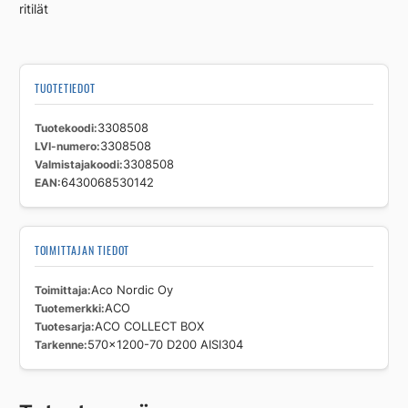
ritilät
70
D200
AISI304
määrä
TUOTETIEDOT
Tuotekoodi
3308508
LVI-numero
3308508
Valmistajakoodi
3308508
EAN
6430068530142
TOIMITTAJAN TIEDOT
Toimittaja
Aco Nordic Oy
Tuotemerkki
ACO
Tuotesarja
ACO COLLECT BOX
Tarkenne
570x1200-70 D200 AISI304