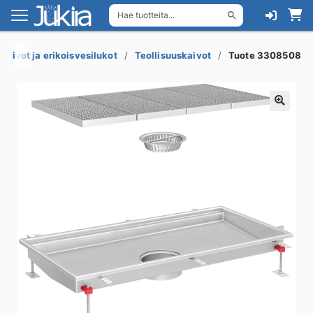
Hae tuotteita...
Siirry
Siirry
navigointiin
sisältöön
akaivot ja erikoisvesilukot
Teollisuuskaivot
Tuote 3308508