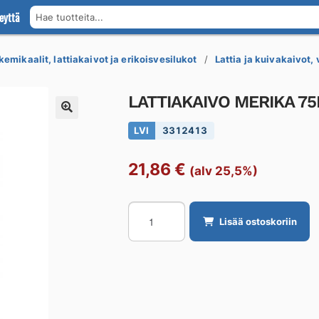
eyttä
Hae tuotteita...
kemikaalit, lattiakaivot ja erikoisvesilukot
Lattia ja kuivakaivot,
LATTIAKAIVO MERIKA 7
LVI
3312413
21,86
€
(alv 25,5%)
LATTIAKAIVO
Lisää ostoskoriin
MERIKA
75MM
PYSTY
määrä