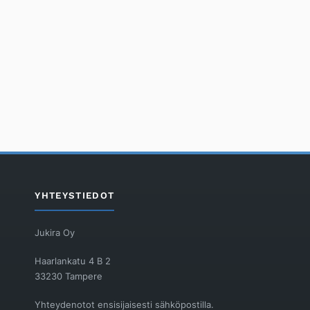
YHTEYSTIEDOT
Jukira Oy
Haarlankatu 4 B 2
33230 Tampere
Yhteydenotot ensisijaisesti sähköpostilla.