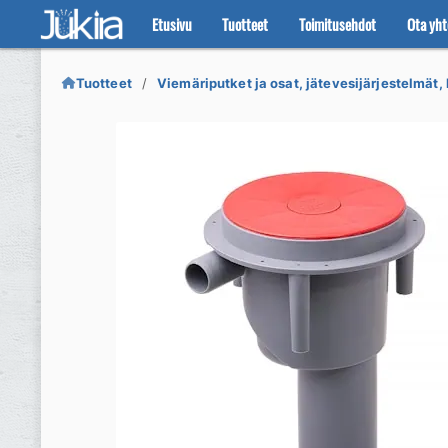
Etusivu
Tuotteet
Toimitusehdot
Ota yht
Siirry
Siirry
navigointiin
sisältöön
Tuotteet
Viemäriputket ja osat, jätevesijärjestelmät, 