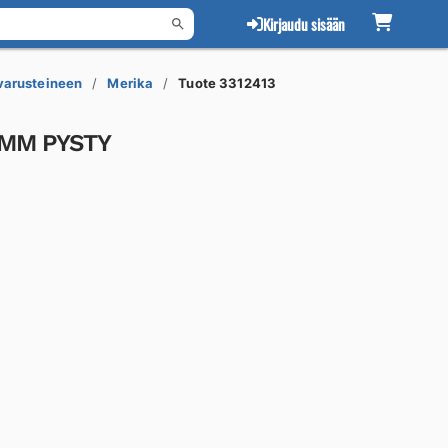
Kirjaudu sisään
 varusteineen
Merika
Tuote 3312413
5MM PYSTY