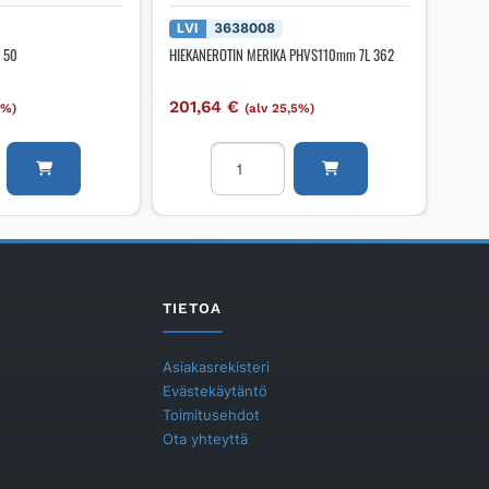
LVI
3638008
N 50
HIEKANEROTIN MERIKA PHVS110mm 7L 362
201,64
€
5%)
(alv 25,5%)
o
HIEKANEROTIN
MERIKA
PHVS110mm
7L
362
määrä
TIETOA
Asiakasrekisteri
Evästekäytäntö
Toimitusehdot
Ota yhteyttä