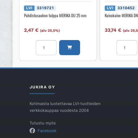
LVI
3319721
LVI
3310452
Puhdistusaukon tulppa MERIKA DU 25 mm
Kuivakaivo MERIKA D
2,47
€
33,74
€
(alv 25,5%)
(alv 25,
Puhdistusaukon
Kuivakaiv
tulppa
MERIKA
MERIKA
DN
DU
50
25
määrä
mm
määrä
JUKIRA OY
Kotimaista luotettavaa LVI-tuotteiden
verkkokauppaa vuodesta 2004
Tutustu myös
Facebook