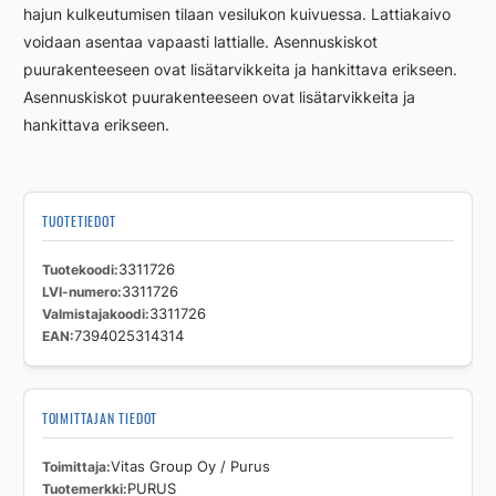
hajun kulkeutumisen tilaan vesilukon kuivuessa. Lattiakaivo
voidaan asentaa vapaasti lattialle. Asennuskiskot
puurakenteeseen ovat lisätarvikkeita ja hankittava erikseen.
Asennuskiskot puurakenteeseen ovat lisätarvikkeita ja
hankittava erikseen.
TUOTETIEDOT
Tuotekoodi
3311726
LVI-numero
3311726
Valmistajakoodi
3311726
EAN
7394025314314
TOIMITTAJAN TIEDOT
Toimittaja
Vitas Group Oy / Purus
Tuotemerkki
PURUS