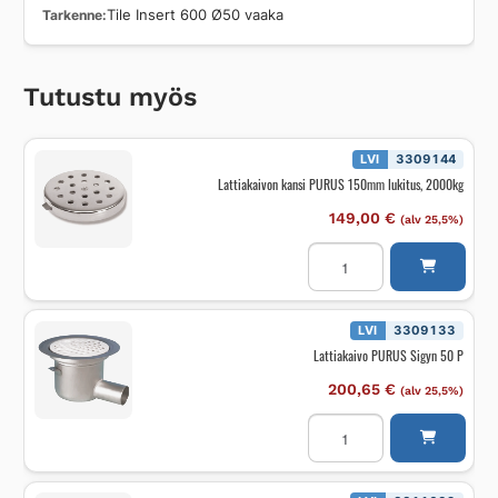
Tarkenne
Tile Insert 600 Ø50 vaaka
Tutustu myös
LVI
3309144
Lattiakaivon kansi PURUS 150mm lukitus, 2000kg
149,00
€
(alv 25,5%)
Lattiakaivon
kansi
PURUS
150mm
lukitus,
2000kg
LVI
3309133
määrä
Lattiakaivo PURUS Sigyn 50 P
200,65
€
(alv 25,5%)
Lattiakaivo
PURUS
Sigyn
50
P
määrä