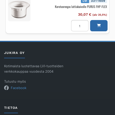
LVI
3311609
Korotusrengas lattiakaivolle PURUS FHP-FLEX
30,07
€
(alv 25,5%)
Korotusrengas
lattiakaivolle
PURUS
FHP-
FLEX
määrä
JUKIRA OY
Kotimaista luotettavaa LVI-tuotteiden
verkkokauppaa vuodesta 2004
Tutustu myös
Facebook
TIETOA