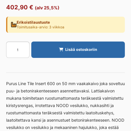
402,90
€
(alv 25,5%)
Erikoistilaustuote
Toimitusaika-arvio: 3 viikkoa
Linjakaivo
Lisää ostoskoriin
PURUS
Tile
Insert
600
Ø50
Purus Line Tile Insert 600 on 50 mm vaakakaivo joka soveltuu
vaaka
puu- ja betonirakenteeseen asennettavaksi. Lattiakaivon
määrä
mukana toimitetaan ruostumattomasta teräksestä valmistettu
kiristysrengas, irrotettava NOOD vesilukko, nukkasihti ja
ruostumattomasta teräksestä valmistettu laatoituskehys,
laatoitettava kansi ja asennustuet betonirakenteeseen. NOOD
vesilukko on vesilukko ja mekaaninen hajulukko, joka estää