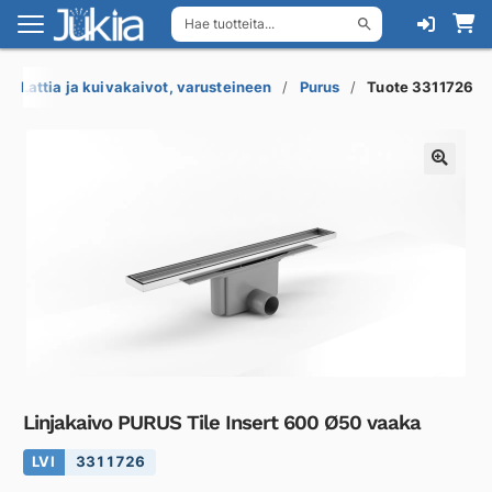
Hae tuotteita...
Siirry
Siirry
navigointiin
sisältöön
Lattia ja kuivakaivot, varusteineen
Purus
Tuote 3311726
Linjakaivo PURUS Tile Insert 600 Ø50 vaaka
LVI
3311726