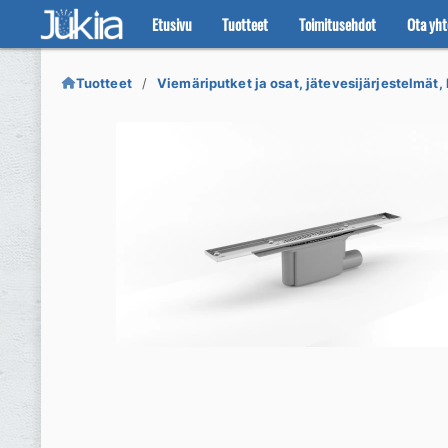
Etusivu
Tuotteet
Toimitusehdot
Ota yht
Siirry
Siirry
navigointiin
sisältöön
Tuotteet
Viemäriputket ja osat, jätevesijärjestelmät, 