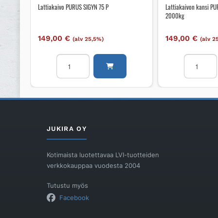
Lattiakaivo PURUS SIGYN 75 P
Lattiakaivon kansi P
2000kg
149,00
€
149,00
€
(alv 25,5%)
(alv 2
Lattiakaivo
Lattiakaiv
PURUS
kansi
SIGYN
PURUS
75
150mm
P
lukitus,
määrä
2000kg
määrä
JUKIRA OY
Kotimaista luotettavaa LVI-tuotteiden
verkkokauppaa vuodesta 2004
Tutustu myös
Facebook