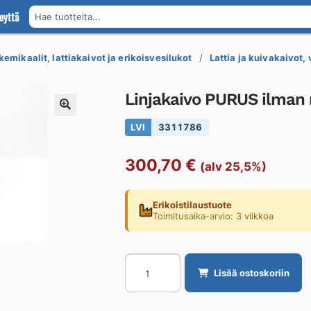
eyttä
Hae tuotteita...
kemikaalit, lattiakaivot ja erikoisvesilukot
Lattia ja kuivakaivot,
Linjakaivo PURUS ilman 
LVI
3311786
300,70
€
(alv 25,5%)
Erikoistilaustuote
Toimitusaika-arvio: 3 viikkoa
Linjakaivo
Lisää ostoskoriin
PURUS
ilman