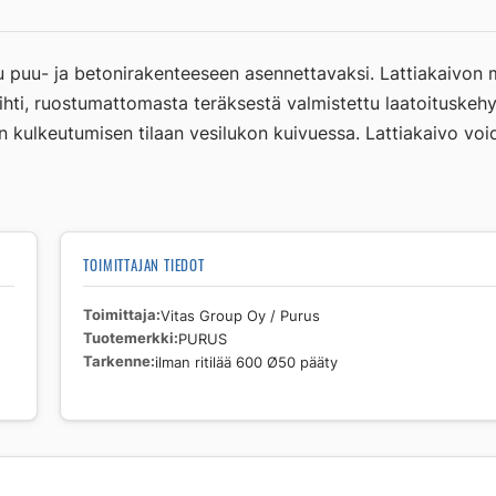
ritilää
600
Ø50
 puu- ja betonirakenteeseen asennettavaksi. Lattiakaivon 
pääty
sihti, ruostumattomasta teräksestä valmistettu laatoituske
määrä
 kulkeutumisen tilaan vesilukon kuivuessa. Lattiakaivo void
TOIMITTAJAN TIEDOT
Toimittaja
Vitas Group Oy / Purus
Tuotemerkki
PURUS
Tarkenne
ilman ritilää 600 Ø50 pääty