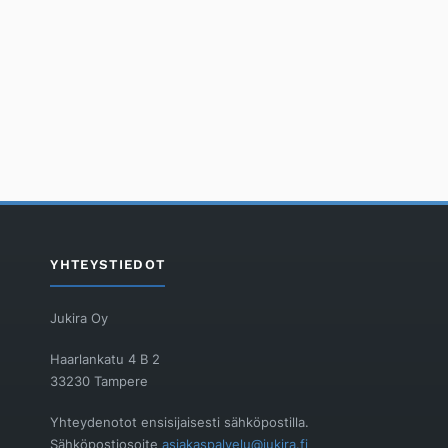
YHTEYSTIEDOT
Jukira Oy
Haarlankatu 4 B 2
33230 Tampere
Yhteydenotot ensisijaisesti sähköpostilla.
Sähköpostiosoite
asiakaspalvelu@jukira.fi