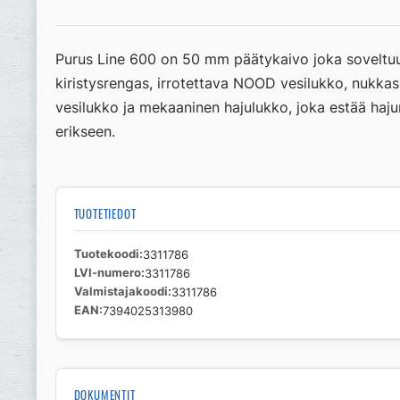
Purus Line 600 on 50 mm päätykaivo joka soveltuu
kiristysrengas, irrotettava NOOD vesilukko, nukka
vesilukko ja mekaaninen hajulukko, joka estää hajun
erikseen.
TUOTETIEDOT
Tuotekoodi
3311786
LVI-numero
3311786
Valmistajakoodi
3311786
EAN
7394025313980
DOKUMENTIT