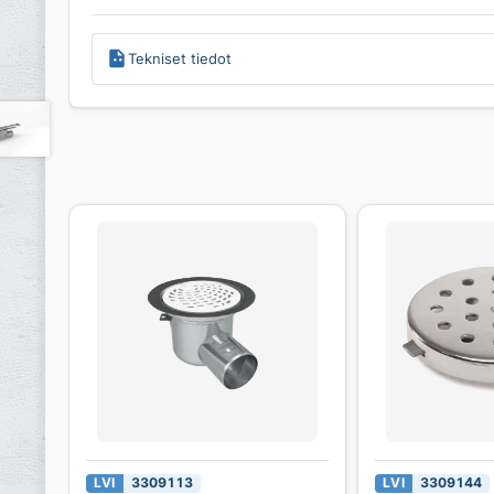
Tekniset tiedot
LVI
3309113
LVI
3309144