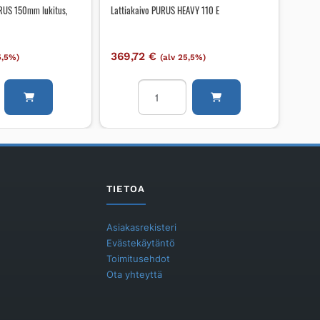
URUS 150mm lukitus,
Lattiakaivo PURUS HEAVY 110 E
369,72
€
5,5%)
(alv 25,5%)
on
Lattiakaivo
PURUS
HEAVY
110
E
määrä
TIETOA
Asiakasrekisteri
Evästekäytäntö
Toimitusehdot
Ota yhteyttä