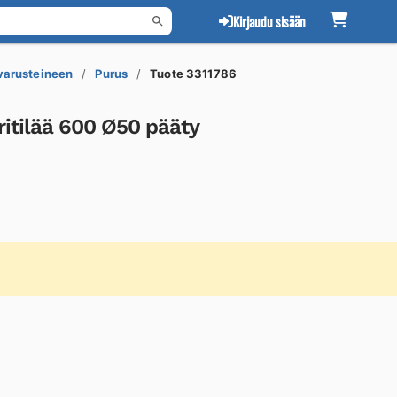
Kirjaudu sisään
 varusteineen
Purus
Tuote 3311786
ritilää 600 Ø50 pääty