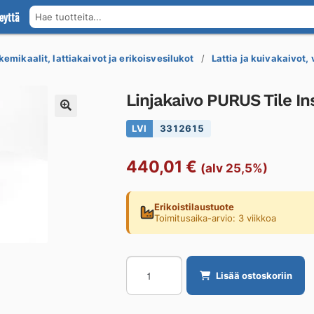
eyttä
Hae tuotteita...
kemikaalit, lattiakaivot ja erikoisvesilukot
Lattia ja kuivakaivot,
Linjakaivo PURUS Tile In
LVI
3312615
440,01
€
(alv 25,5%)
Erikoistilaustuote
Toimitusaika-arvio: 3 viikkoa
Linjakaivo
Lisää ostoskoriin
PURUS
Tile