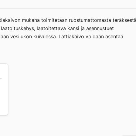
attiakaivon mukana toimitetaan ruostumattomasta teräksest
laatoituskehys, laatoitettava kansi ja asennustuet
laan vesilukon kuivuessa. Lattiakaivo voidaan asentaa