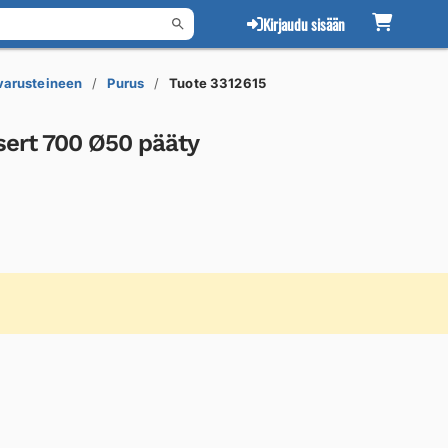
Kirjaudu sisään
 varusteineen
Purus
Tuote 3312615
sert 700 Ø50 pääty