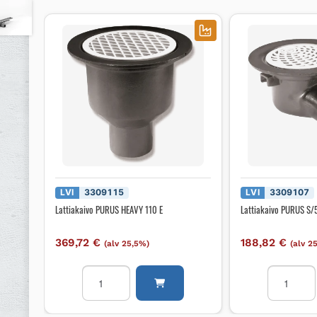
LVI
3309115
LVI
3309107
Lattiakaivo PURUS HEAVY 110 E
Lattiakaivo PURUS S/
369,72
€
188,82
€
(alv 25,5%)
(alv 2
Lattiakaivo
Lattiakaiv
PURUS
PURUS
HEAVY
S/50L