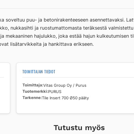
Insert
700
Ø50
ka soveltuu puu- ja betonirakenteeseen asennettavaksi. L
pääty
kko, nukkasihti ja ruostumattomasta teräksestä valmistettu 
määrä
a mekaaninen hajulukko, joka estää hajun kulkeutumisen ti
vat lisätarvikkeita ja hankittava erikseen.
TOIMITTAJAN TIEDOT
Toimittaja
Vitas Group Oy / Purus
Tuotemerkki
PURUS
Tarkenne
Tile Insert 700 Ø50 pääty
Tutustu myös