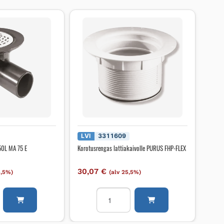
LVI
3311609
50L MA 75 E
Korotusrengas lattiakaivolle PURUS FHP-FLEX
30,07
€
5,5%)
(alv 25,5%)
o
Korotusrengas
lattiakaivolle
PURUS