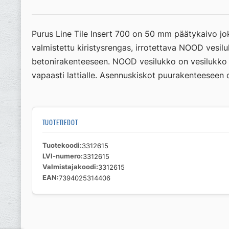
Purus Line Tile Insert 700 on 50 mm päätykaivo jo
valmistettu kiristysrengas, irrotettava NOOD vesilu
betonirakenteeseen. NOOD vesilukko on vesilukko j
vapaasti lattialle. Asennuskiskot puurakenteeseen o
TUOTETIEDOT
Tuotekoodi
3312615
LVI-numero
3312615
Valmistajakoodi
3312615
EAN
7394025314406