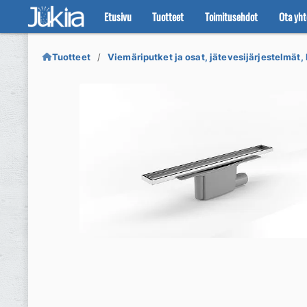
Etusivu
Tuotteet
Toimitusehdot
Ota yht
Siirry
Siirry
navigointiin
sisältöön
Tuotteet
Viemäriputket ja osat, jätevesijärjestelmät, 