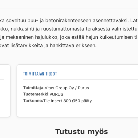
Insert
800
Ø50
ka soveltuu puu- ja betonirakenteeseen asennettavaksi. L
pääty
kko, nukkasihti ja ruostumattomasta teräksestä valmistettu 
määrä
a mekaaninen hajulukko, joka estää hajun kulkeutumisen ti
vat lisätarvikkeita ja hankittava erikseen.
TOIMITTAJAN TIEDOT
Toimittaja
Vitas Group Oy / Purus
Tuotemerkki
PURUS
Tarkenne
Tile Insert 800 Ø50 pääty
Tutustu myös