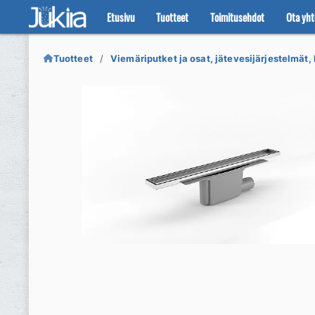
Etusivu
Tuotteet
Toimitusehdot
Ota yht
Siirry
Siirry
navigointiin
sisältöön
Tuotteet
Viemäriputket ja osat, jätevesijärjestelmät, 