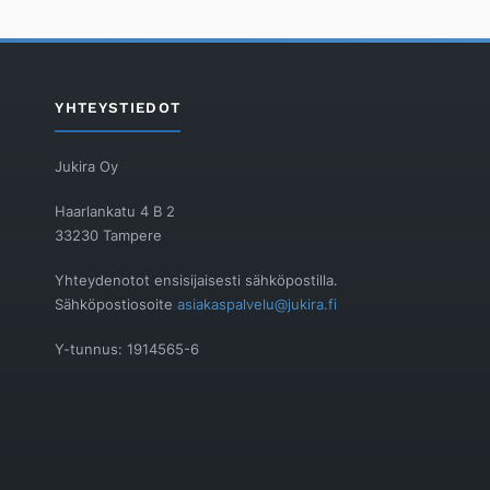
YHTEYSTIEDOT
Jukira Oy
Haarlankatu 4 B 2
33230 Tampere
Yhteydenotot ensisijaisesti sähköpostilla.
Sähköpostiosoite
asiakaspalvelu@jukira.fi
Y-tunnus: 1914565-6