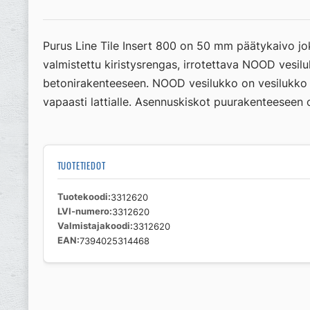
Purus Line Tile Insert 800 on 50 mm päätykaivo jo
valmistettu kiristysrengas, irrotettava NOOD vesilu
betonirakenteeseen. NOOD vesilukko on vesilukko j
vapaasti lattialle. Asennuskiskot puurakenteeseen o
TUOTETIEDOT
Tuotekoodi
3312620
LVI-numero
3312620
Valmistajakoodi
3312620
EAN
7394025314468