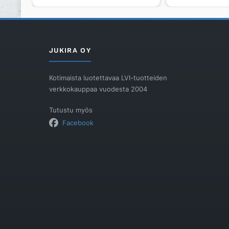
FHP-
50
FLEX
P
määrä
määrä
JUKIRA OY
Kotimaista luotettavaa LVI-tuotteiden
verkkokauppaa vuodesta 2004
Tutustu myös
Facebook