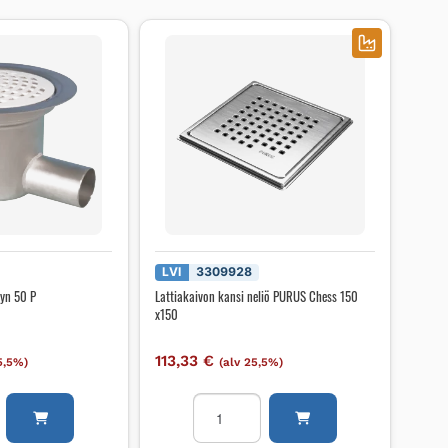
LVI
3309928
gyn 50 P
Lattiakaivon kansi neliö PURUS Chess 150
x150
113,33
€
5,5%)
(alv 25,5%)
o
Lattiakaivon
kansi
neliö