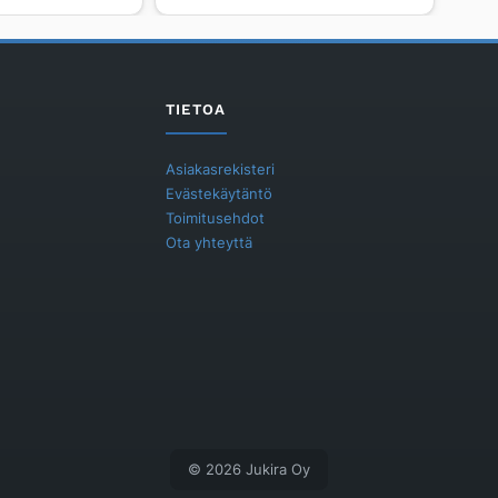
PURUS
Chess
150
x150
TIETOA
määrä
Asiakasrekisteri
Evästekäytäntö
Toimitusehdot
Ota yhteyttä
© 2026 Jukira Oy