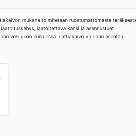
attiakaivon mukana toimitetaan ruostumattomasta teräksest
laatoituskehys, laatoitettava kansi ja asennustuet
laan vesilukon kuivuessa. Lattiakaivo voidaan asentaa