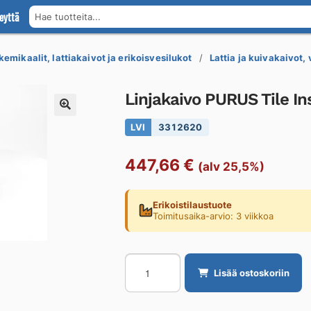
eyttä
Hae tuotteita...
kemikaalit, lattiakaivot ja erikoisvesilukot
Lattia ja kuivakaivot,
Linjakaivo PURUS Tile I
LVI
3312620
447,66
€
(alv 25,5%)
Erikoistilaustuote
Toimitusaika-arvio: 3 viikkoa
Linjakaivo
Lisää ostoskoriin
PURUS
Tile