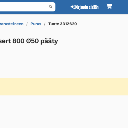
Kirjaudu sisään
 varusteineen
Purus
Tuote 3312620
nsert 800 Ø50 pääty