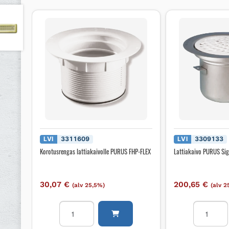
LVI
3311609
LVI
3309133
Korotusrengas lattiakaivolle PURUS FHP-FLEX
Lattiakaivo PURUS Si
30,07
€
200,65
€
(alv 25,5%)
(alv 2
Korotusrengas
Lattiakaiv
lattiakaivolle
PURUS
PURUS
Sigyn