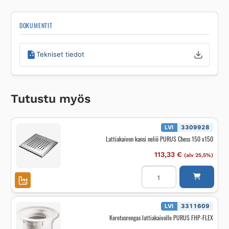
DOKUMENTIT
Tekniset tiedot
Tutustu myös
LVI
3309928
Lattiakaivon kansi neliö PURUS Chess 150 x150
113,33
€
(alv 25,5%)
Lattiakaivon
kansi
neliö
PURUS
Chess
150
LVI
3311609
x150
Korotusrengas lattiakaivolle PURUS FHP-FLEX
määrä