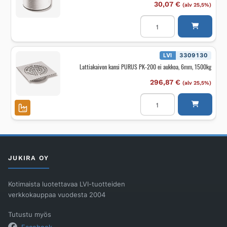
30,07
€
(alv 25,5%)
Korotusrengas
lattiakaivolle
PURUS
FHP-
FLEX
määrä
LVI
3309130
Lattiakaivon kansi PURUS PK-200 ei aukkoa, 6mm, 1500kg
296,87
€
(alv 25,5%)
Lattiakaivon
kansi
PURUS
PK-
200
ei
aukkoa,
6mm,
1500kg
JUKIRA OY
määrä
Kotimaista luotettavaa LVI-tuotteiden
verkkokauppaa vuodesta 2004
Tutustu myös