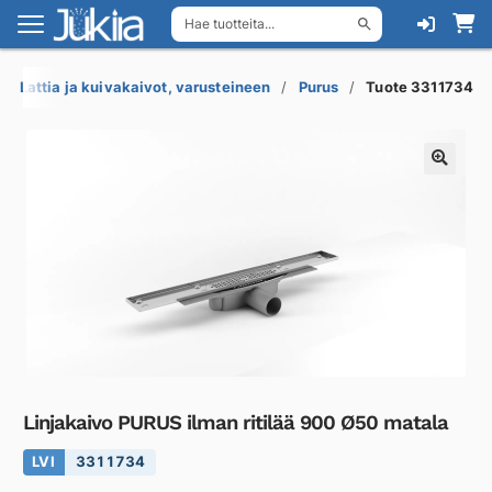
Hae tuotteita...
Siirry
Siirry
navigointiin
sisältöön
Lattia ja kuivakaivot, varusteineen
Purus
Tuote 3311734
Linjakaivo PURUS ilman ritilää 900 Ø50 matala
LVI
3311734