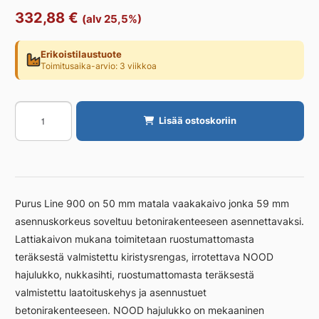
332,88
€
(alv 25,5%)
Erikoistilaustuote
Toimitusaika-arvio: 3 viikkoa
Linjakaivo
Lisää ostoskoriin
PURUS
ilman
ritilää
900
Ø50
Purus Line 900 on 50 mm matala vaakakaivo jonka 59 mm
matala
asennuskorkeus soveltuu betonirakenteeseen asennettavaksi.
määrä
Lattiakaivon mukana toimitetaan ruostumattomasta
teräksestä valmistettu kiristysrengas, irrotettava NOOD
hajulukko, nukkasihti, ruostumattomasta teräksestä
valmistettu laatoituskehys ja asennustuet
betonirakenteeseen. NOOD hajulukko on mekaaninen