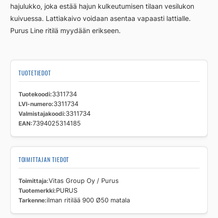
hajulukko, joka estää hajun kulkeutumisen tilaan vesilukon
kuivuessa. Lattiakaivo voidaan asentaa vapaasti lattialle.
Purus Line ritilä myydään erikseen.
TUOTETIEDOT
Tuotekoodi
3311734
LVI-numero
3311734
Valmistajakoodi
3311734
EAN
7394025314185
TOIMITTAJAN TIEDOT
Toimittaja
Vitas Group Oy / Purus
Tuotemerkki
PURUS
Tarkenne
ilman ritilää 900 Ø50 matala