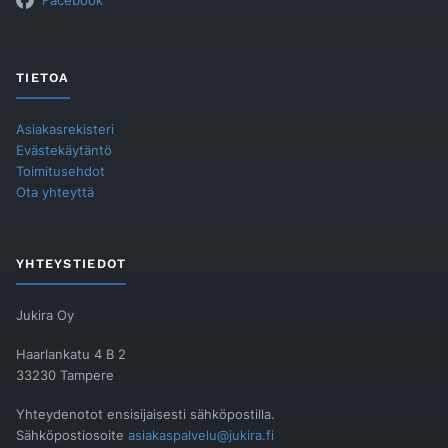
Facebook
TIETOA
Asiakasrekisteri
Evästekäytäntö
Toimitusehdot
Ota yhteyttä
YHTEYSTIEDOT
Jukira Oy
Haarlankatu 4 B 2
33230 Tampere
Yhteydenotot ensisijaisesti sähköpostilla.
Sähköpostiosoite
asiakaspalvelu@jukira.fi