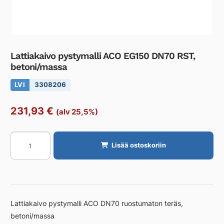
Lattiakaivo pystymalli ACO EG150 DN70 RST,
betoni/massa
LVI
3308206
231,93
€
(alv 25,5%)
Lattiakaivo
Lisää ostoskoriin
pystymalli
ACO
EG150
DN70
RST,
Lattiakaivo pystymalli ACO DN70 ruostumaton teräs,
betoni/massa
betoni/massa
määrä