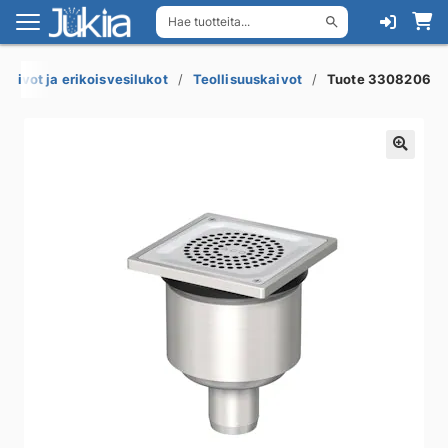
Hae tuotteita...
Siirry
Siirry
navigointiin
sisältöön
akaivot ja erikoisvesilukot
Teollisuuskaivot
Tuote 3308206