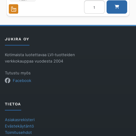
Lattiakaivon
vesilukko
ACO
EG150
sulkeutuva,
RST
määrä
JUKIRA OY
Kotimaista luotettavaa LVI-tuotteiden
verkkokauppaa vuodesta 2004
Tutustu myös
Facebook
TIETOA
Asiakasrekisteri
Evästekäytäntö
Toimitusehdot