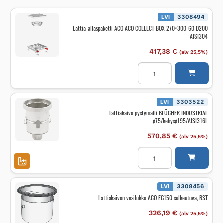
LVI
3308494
Lattia-allaspaketti ACO ACO COLLECT BOX 270×300-60 D200
AISI304
417,38
€
(alv 25,5%)
Lattia-
allaspaketti
ACO
ACO
COLLECT
BOX
LVI
3303522
270x300-
Lattiakaivo pystymalli BLÜCHER INDUSTRIAL
60
ø75/kehysø195/AISI316L
D200
AISI304
määrä
570,85
€
(alv 25,5%)
Lattiakaivo
pystymalli
BLÜCHER
INDUSTRIAL
ø75/kehysø195/AISI316L
määrä
LVI
3308456
Lattiakaivon vesilukko ACO EG150 sulkeutuva, RST
326,19
€
(alv 25,5%)