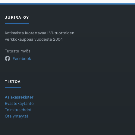
määrä
JUKIRA OY
Kotimaista luotettavaa LVI-tuotteiden
verkkokauppaa vuodesta 2004
Tutustu myös
Facebook
TIETOA
Asiakasrekisteri
Evästekäytäntö
Toimitusehdot
Ota yhteyttä