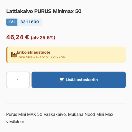
Lattiakaivo PURUS Minimax 50
LVI
3311639
46,24
€
(alv 25,5%)
Erikoistilaustuote
Toimitusaika-arvio: 3 viikkoa
Lattiakaivo
Lisää ostoskoriin
PURUS
Minimax
50
määrä
Purus Mini MAX 50 Vaakakaivo. Mukana Nood Mini Max
vesilukko