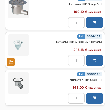
Lattiakaivo PURUS Sigyn 50 R
199,10
€
(alv 25,5%)
Lattiakaivo
PURUS
Sigyn
50
R
määrä
LVI
3309152
Lattiakaivo PURUS Balder 75 P, kuivakaivo
245,18
€
(alv 25,5%)
Lattiakaivo
PURUS
Balder
75
P,
kuivakaivo
LVI
3309113
määrä
Lattiakaivo PURUS SIGYN 75 P
149,00
€
(alv 25,5%)
Lattiakaivo
PURUS
SIGYN
75
P