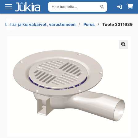
Hae tuotteita...
Siirry
Siirry
navigointiin
sisältöön
Lattia ja kuivakaivot, varusteineen
Purus
Tuote 3311639