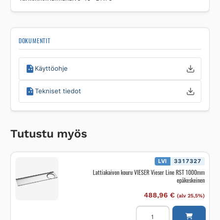
DOKUMENTIT
Käyttöohje
Tekniset tiedot
Tutustu myös
LVI
3317327
Lattiakaivon kouru VIESER Vieser Line RST 1000mm
epäkeskeinen
488,96
€
(alv 25,5%)
Lattiakaivon
kouru