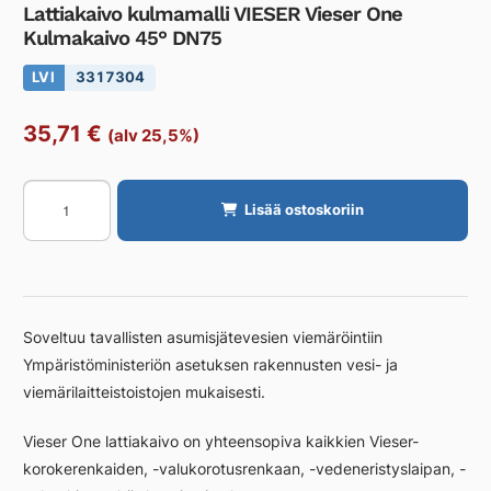
Lattiakaivo kulmamalli VIESER Vieser One
Kulmakaivo 45° DN75
LVI
3317304
35,71
€
(alv 25,5%)
Lattiakaivo
Lisää ostoskoriin
kulmamalli
VIESER
Vieser
One
Kulmakaivo
Soveltuu tavallisten asumisjätevesien viemäröintiin
45°
Ympäristöministeriön asetuksen rakennusten vesi- ja
DN75
viemärilaitteistoistojen mukaisesti.
määrä
Vieser One lattiakaivo on yhteensopiva kaikkien Vieser-
korokerenkaiden, -valukorotusrenkaan, -vedeneristyslaipan, -