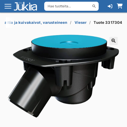
Hae tuotteita...
Siirry
Siirry
navigointiin
sisältöön
Lattia ja kuivakaivot, varusteineen
Vieser
Tuote 3317304