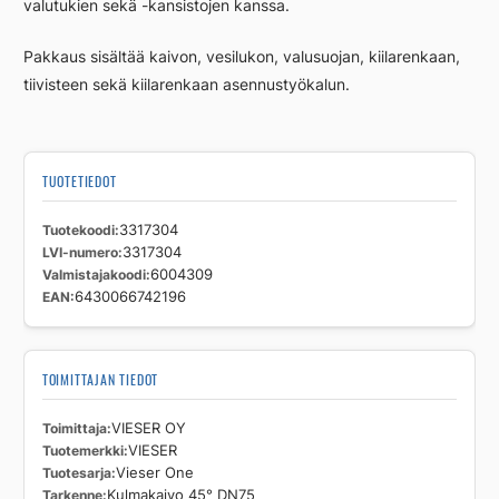
valutukien sekä -kansistojen kanssa.
Pakkaus sisältää kaivon, vesilukon, valusuojan, kiilarenkaan,
tiivisteen sekä kiilarenkaan asennustyökalun.
TUOTETIEDOT
Tuotekoodi
3317304
LVI-numero
3317304
Valmistajakoodi
6004309
EAN
6430066742196
TOIMITTAJAN TIEDOT
Toimittaja
VIESER OY
Tuotemerkki
VIESER
Tuotesarja
Vieser One
Tarkenne
Kulmakaivo 45° DN75