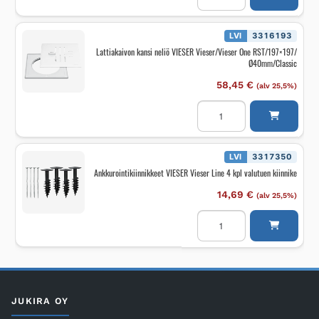
VIESER
Vieser
Line
RST
LVI
3316193
1000mm
Lattiakaivon kansi neliö VIESER Vieser/Vieser One RST/197×197/
epäkeskeinen
Ø40mm/Classic
määrä
58,45
€
(alv 25,5%)
Lattiakaivon
kansi
neliö
VIESER
Vieser/Vieser
One
LVI
3317350
RST/197x197/
Ankkurointikiinnikkeet VIESER Vieser Line 4 kpl valutuen kiinnike
Ø40mm/Classic
määrä
14,69
€
(alv 25,5%)
Ankkurointikiinnikkeet
VIESER
Vieser
Line
4
kpl
valutuen
kiinnike
määrä
JUKIRA OY