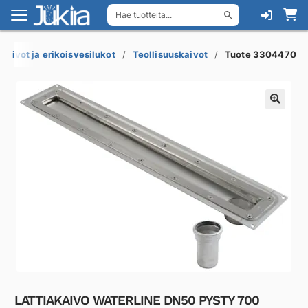
Hae tuotteita...
Siirry
Siirry
navigointiin
sisältöön
akaivot ja erikoisvesilukot
Teollisuuskaivot
Tuote 3304470
LATTIAKAIVO WATERLINE DN50 PYSTY 700