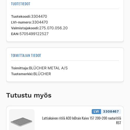
TUOTETIEDOT
Tuotekoodi
3304470
LVI-numero
3304470
Valmistajakoodi
275.070.056.20
EAN
5705499122527
TOIMITTAJAN TIEDOT
Toimittaja
BLÜCHER METAL A/S
Tuotemerkki
BLÜCHER
Tutustu myös
LVI
3308467
Lattiakaivon ritilä ACO InDrain Kaivo 157 200×200 ruuturitilä
RST