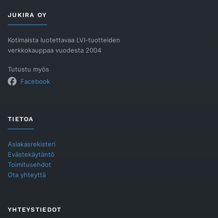
VERKKORITILÄ
200X200
JUKIRA OY
A/S
määrä
Kotimaista luotettavaa LVI-tuotteiden
verkkokauppaa vuodesta 2004
Tutustu myös
Facebook
TIETOA
Asiakasrekisteri
Evästekäytäntö
Toimitusehdot
Ota yhteyttä
YHTEYSTIEDOT