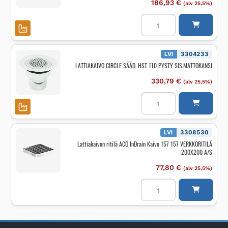
186,93
€
(alv 25,5%)
Lattiakaivon
ritilä
ACO
InDrain
Kaivo
157
LVI
3304233
200x200
LATTIAKAIVO CIRCLE SÄÄD. HST 110 PYSTY SIS.MATTOKANSI
ruuturitilä
RST
määrä
330,79
€
(alv 25,5%)
LATTIAKAIVO
CIRCLE
SÄÄD.
HST
110
PYSTY
LVI
3308530
SIS.MATTOKANSI
Lattiakaivon ritilä ACO InDrain Kaivo 157 157 VERKKORITILÄ
määrä
200X200 A/S
77,80
€
(alv 25,5%)
Lattiakaivon
ritilä
ACO
InDrain
Kaivo
157
157