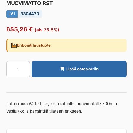
MUOVIMATTO RST
LVI
3304470
655,26
€
(alv 25,5%)
Erikoistilaustuote
LATTIAKAIVO
Lisää ostoskoriin
WATERLINE
DN50
PYSTY
700
MUOVIMATTO
Lattiakaivo WaterLine, keskilattialle muovimatolle 700mm.
RST
Vesilukko ja kansiritilä tilataan erikseen.
määrä