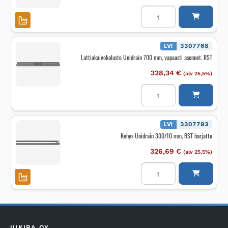
Jatkopala
Unidrain
20/12mm
RST
harjattu
määrä
LVI
3307768
Lattiakaivokaluste Unidrain 700 mm, vapaasti asennet. RST
328,34
€
(alv 25,5%)
Lattiakaivokaluste
Unidrain
700
mm,
vapaasti
asennet.
LVI
3307793
RST
Kehys Unidrain 300/10 mm, RST harjattu
määrä
326,69
€
(alv 25,5%)
Kehys
Unidrain
300/10
mm,
RST
harjattu
määrä
JUKIRA OY