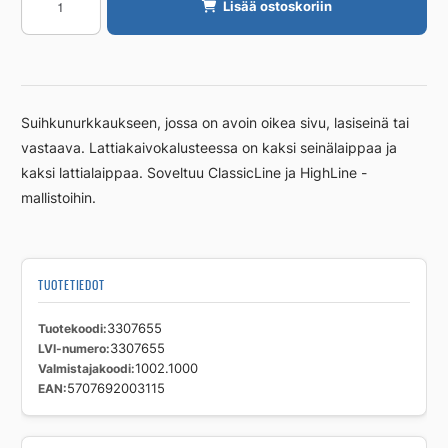
Lisää ostoskoriin
Unidrain
1000mm,
2
seinälaippaa
RST
Suihkunurkkaukseen, jossa on avoin oikea sivu, lasiseinä tai
määrä
vastaava. Lattiakaivokalusteessa on kaksi seinälaippaa ja
kaksi lattialaippaa. Soveltuu ClassicLine ja HighLine -
mallistoihin.
TUOTETIEDOT
Tuotekoodi
3307655
LVI-numero
3307655
Valmistajakoodi
1002.1000
EAN
5707692003115