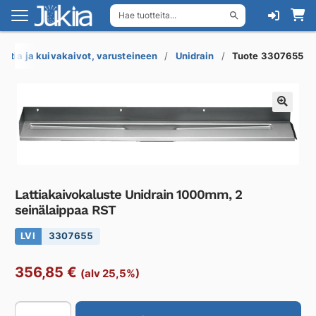
Hae tuotteita...
Siirry
Siirry
navigointiin
sisältöön
Lattia ja kuivakaivot, varusteineen
Unidrain
Tuote 3307655
Lattiakaivokaluste Unidrain 1000mm, 2
seinälaippaa RST
LVI
3307655
356,85
€
(alv 25,5%)
Lattiakaivokaluste