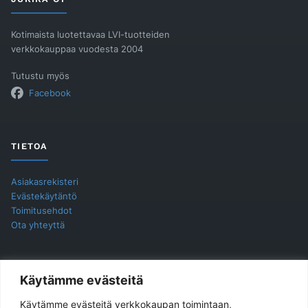
Kotimaista luotettavaa LVI-tuotteiden
verkkokauppaa vuodesta 2004
Tutustu myös
Facebook
TIETOA
Asiakasrekisteri
Evästekäytäntö
Toimitusehdot
Ota yhteyttä
YHTEYSTIEDOT
Käytämme evästeitä
Käytämme evästeitä verkkokaupan toimintaan,