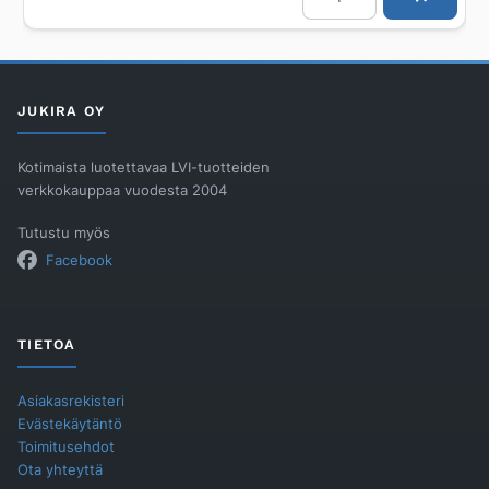
PH/250X197
määrä
JUKIRA OY
Kotimaista luotettavaa LVI-tuotteiden
verkkokauppaa vuodesta 2004
Tutustu myös
Facebook
TIETOA
Asiakasrekisteri
Evästekäytäntö
Toimitusehdot
Ota yhteyttä