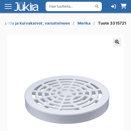
Hae tuotteita...
Siirry
Siirry
navigointiin
sisältöön
Lattia ja kuivakaivot, varusteineen
Merika
Tuote 3315721