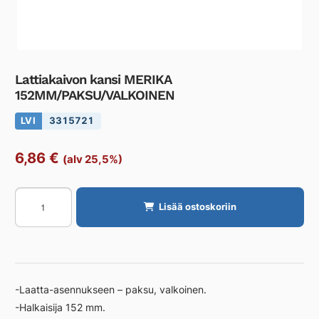
Lattiakaivon kansi MERIKA
152MM/PAKSU/VALKOINEN
LVI
3315721
6,86
€
(alv 25,5%)
Lattiakaivon
Lisää ostoskoriin
kansi
MERIKA
152MM/PAKSU/VALKOINEN
määrä
-Laatta-asennukseen – paksu, valkoinen.
-Halkaisija 152 mm.