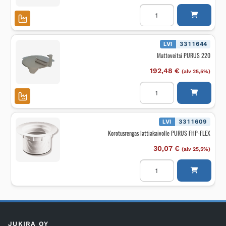
Lattiakaivon
kansi
neliö
PURUS
PK-
300
LVI
3311644
6mm
Mattoveitsi PURUS 220
aukollinen
300kg
määrä
192,48
€
(alv 25,5%)
Mattoveitsi
PURUS
220
määrä
LVI
3311609
Korotusrengas lattiakaivolle PURUS FHP-FLEX
30,07
€
(alv 25,5%)
Korotusrengas
lattiakaivolle
PURUS
FHP-
FLEX
määrä
JUKIRA OY