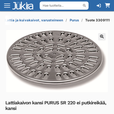
Hae tuotteita...
Siirry
Siirry
navigointiin
sisältöön
Lattia ja kuivakaivot, varusteineen
Purus
Tuote 3309111
Lattiakaivon kansi PURUS SR 220 ei putkireikää,
kansi