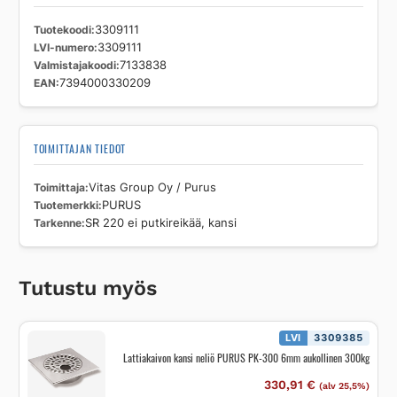
Tuotekoodi
3309111
LVI-numero
3309111
Valmistajakoodi
7133838
EAN
7394000330209
TOIMITTAJAN TIEDOT
Toimittaja
Vitas Group Oy / Purus
Tuotemerkki
PURUS
Tarkenne
SR 220 ei putkireikää, kansi
Tutustu myös
LVI
3309385
Lattiakaivon kansi neliö PURUS PK-300 6mm aukollinen 300kg
330,91
€
(alv 25,5%)