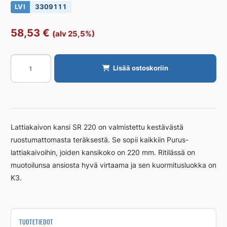
LVI
3309111
58,53
€
(alv 25,5%)
Lattiakaivon
Lisää ostoskoriin
kansi
PURUS
SR
220
ei
Lattiakaivon kansi SR 220 on valmistettu kestävästä
putkireikää,
ruostumattomasta teräksestä. Se sopii kaikkiin Purus-
kansi
lattiakaivoihin, joiden kansikoko on 220 mm. Ritilässä on
määrä
muotoilunsa ansiosta hyvä virtaama ja sen kuormitusluokka on
K3.
TUOTETIEDOT