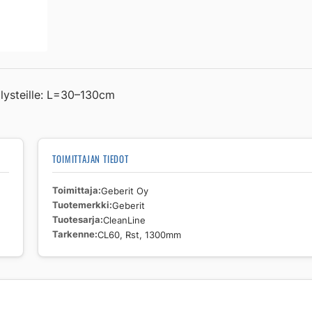
Rst,
1300mm
määrä
llysteille: L=30–130cm
TOIMITTAJAN TIEDOT
Toimittaja
Geberit Oy
Tuotemerkki
Geberit
Tuotesarja
CleanLine
Tarkenne
CL60, Rst, 1300mm