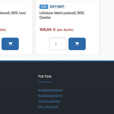
LVI
3311807
akamalli, DN50, kansi
Lattiakaivo Geberit pystymalli, DN50,
Cleanline
106,64
€
5,5%)
(alv 25,5%)
o
Lattiakaivo
Geberit
,
pystymalli,
DN50,
Cleanline
määrä
TIETOA
Asiakasrekisteri
Evästekäytäntö
Toimitusehdot
Ota yhteyttä