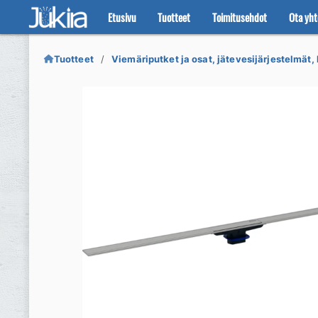
Etusivu
Tuotteet
Toimitusehdot
Ota yht
Siirry
Siirry
navigointiin
sisältöön
Tuotteet
Viemäriputket ja osat, jätevesijärjestelmät, 