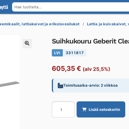
eyttä
Hae tuotteita...
kemikaalit, lattiakaivot ja erikoisvesilukot
Lattia ja kuivakaivot,
Suihkukouru Geberit Cl
LVI
3311817
605,35
€
(alv 25,5%)
Toimitusaika-arvio: 2 viikkoa
Suihkukouru
Lisää ostoskoriin
Geberit
CleanLine
CL60,