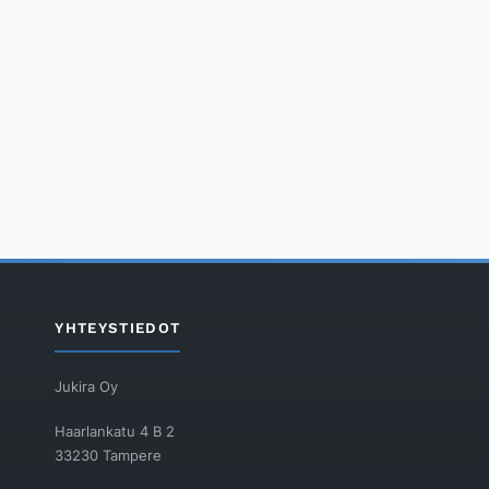
YHTEYSTIEDOT
Jukira Oy
Haarlankatu 4 B 2
33230 Tampere