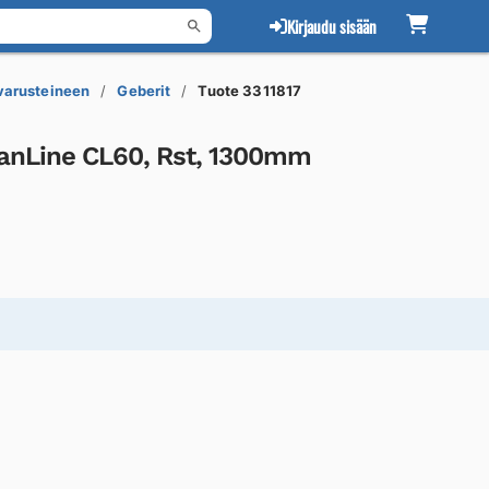
Kirjaudu sisään
 varusteineen
Geberit
Tuote 3311817
eanLine CL60, Rst, 1300mm