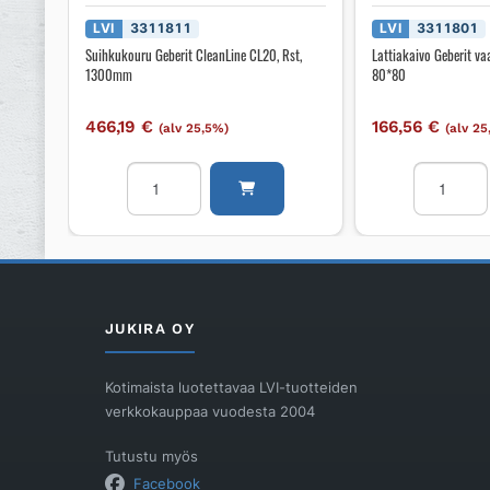
LVI
3311811
LVI
3311801
Suihkukouru Geberit CleanLine CL20, Rst,
Lattiakaivo Geberit va
1300mm
80*80
466,19
€
166,56
€
(alv 25,5%)
(alv 2
Suihkukouru
Lattiakaiv
Geberit
Geberit
CleanLine
vaakamalli
CL20,
DN50,
Rst,
kansi
1300mm
80*80
määrä
määrä
JUKIRA OY
Kotimaista luotettavaa LVI-tuotteiden
verkkokauppaa vuodesta 2004
Tutustu myös
Facebook