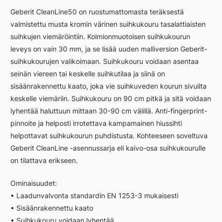
kromi,
Geberit CleanLine50 on ruostumattomasta teräksestä
900mm
valmistettu musta kromin värinen suihkukouru tasalattiaisten
määrä
suihkujen viemäröintiin. Kolmionmuotoisen suihkukourun
leveys on vain 30 mm, ja se lisää uuden malliversion Geberit-
suihkukourujen valikoimaan. Suihkukouru voidaan asentaa
seinän viereen tai keskelle suihkutilaa ja siinä on
sisäänrakennettu kaato, joka vie suihkuveden kourun sivuilta
keskelle viemäriin. Suihkukouru on 90 cm pitkä ja sitä voidaan
lyhentää haluttuun mittaan 30-90 cm välillä. Anti-fingerprint-
pinnoite ja helposti irrotettava kampamainen hiussihti
helpottavat suihkukourun puhdistusta. Kohteeseen soveltuva
Geberit CleanLine -asennussarja eli kaivo-osa suihkukourulle
on tilattava erikseen.
Ominaisuudet:
• Laadunvalvonta standardin EN 1253-3 mukaisesti
• Sisäänrakennettu kaato
• Suihkukouru voidaan lyhentää