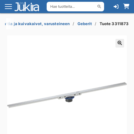
Hae tuotteita...
Siirry
Siirry
navigointiin
sisältöön
Lattia ja kuivakaivot, varusteineen
Geberit
Tuote 3311873