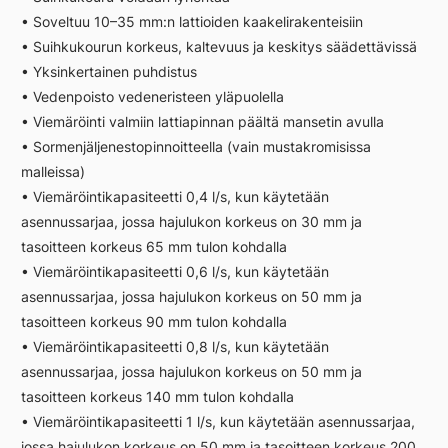
• Soveltuu 10–35 mm:n lattioiden kaakelirakenteisiin
• Suihkukourun korkeus, kaltevuus ja keskitys säädettävissä
• Yksinkertainen puhdistus
• Vedenpoisto vedeneristeen yläpuolella
• Viemäröinti valmiin lattiapinnan päältä mansetin avulla
• Sormenjäljenestopinnoitteella (vain mustakromisissa
malleissa)
• Viemäröintikapasiteetti 0,4 l/s, kun käytetään
asennussarjaa, jossa hajulukon korkeus on 30 mm ja
tasoitteen korkeus 65 mm tulon kohdalla
• Viemäröintikapasiteetti 0,6 l/s, kun käytetään
asennussarjaa, jossa hajulukon korkeus on 50 mm ja
tasoitteen korkeus 90 mm tulon kohdalla
• Viemäröintikapasiteetti 0,8 l/s, kun käytetään
asennussarjaa, jossa hajulukon korkeus on 50 mm ja
tasoitteen korkeus 140 mm tulon kohdalla
• Viemäröintikapasiteetti 1 l/s, kun käytetään asennussarjaa,
jossa hajulukon korkeus on 50 mm ja tasoitteen korkeus 200