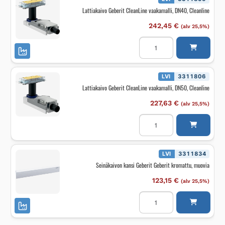
Lattiakaivo Geberit CleanLine vaakamalli, DN40, Cleanline
242,45
€
(alv 25,5%)
Lattiakaivo
Geberit
CleanLine
vaakamalli,
DN40,
Cleanline
LVI
3311806
määrä
Lattiakaivo Geberit CleanLine vaakamalli, DN50, Cleanline
227,63
€
(alv 25,5%)
Lattiakaivo
Geberit
CleanLine
vaakamalli,
DN50,
Cleanline
LVI
3311834
määrä
Seinäkaivon kansi Geberit Geberit kromattu, muovia
123,15
€
(alv 25,5%)
Seinäkaivon
kansi
Geberit
Geberit
kromattu,