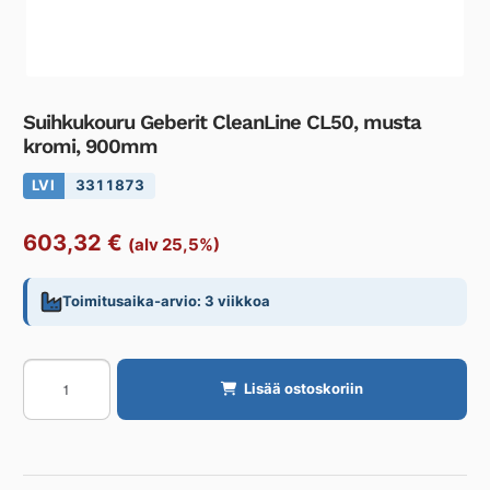
Suihkukouru Geberit CleanLine CL50, musta
kromi, 900mm
LVI
3311873
603,32
€
(alv 25,5%)
Toimitusaika-arvio: 3 viikkoa
Suihkukouru
Lisää ostoskoriin
Geberit
CleanLine
CL50,
musta