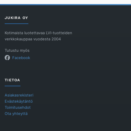
muovia
määrä
JUKIRA OY
Kotimaista luotettavaa LVI-tuotteiden
verkkokauppaa vuodesta 2004
Tutustu myös
Facebook
TIETOA
Asiakasrekisteri
Evästekäytäntö
Toimitusehdot
Ota yhteyttä