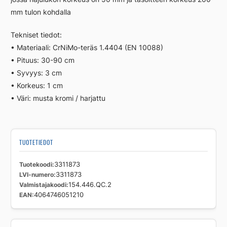
mm tulon kohdalla
Tekniset tiedot:
• Materiaali: CrNiMo-teräs 1.4404 (EN 10088)
• Pituus: 30-90 cm
• Syvyys: 3 cm
• Korkeus: 1 cm
• Väri: musta kromi / harjattu
TUOTETIEDOT
Tuotekoodi
3311873
LVI-numero
3311873
Valmistajakoodi
154.446.QC.2
EAN
4064746051210