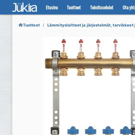
Etusivu
Tuotteet
Toimitusehdot
Ota yht
Siirry
Siirry
navigointiin
sisältöön
Tuotteet
Lämmityslaitteet ja järjestelmät, tarvikkeet