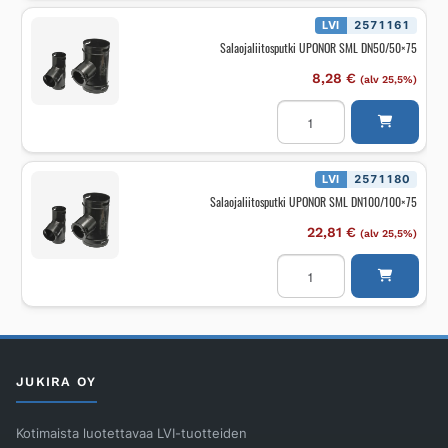
määrä
LVI
2571161
Salaojaliitosputki UPONOR SML DN50/50×75
8,28
€
(alv 25,5%)
Salaojaliitosputki
UPONOR
SML
DN50/50x75
määrä
LVI
2571180
Salaojaliitosputki UPONOR SML DN100/100×75
22,81
€
(alv 25,5%)
Salaojaliitosputki
UPONOR
SML
DN100/100x75
määrä
JUKIRA OY
Kotimaista luotettavaa LVI-tuotteiden