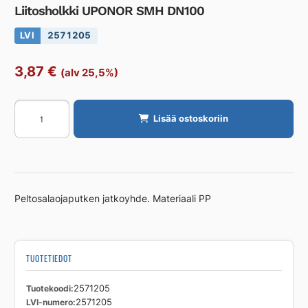
Liitosholkki UPONOR SMH DN100
LVI
2571205
3,87
€
(alv 25,5%)
Liitosholkki
Lisää ostoskoriin
UPONOR
SMH
DN100
määrä
Peltosalaojaputken jatkoyhde. Materiaali PP
TUOTETIEDOT
Tuotekoodi
2571205
LVI-numero
2571205