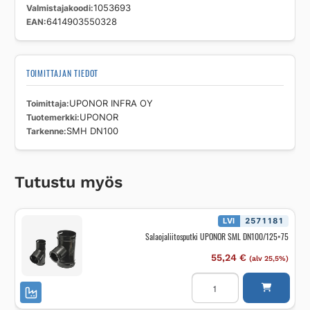
Valmistajakoodi
1053693
EAN
6414903550328
TOIMITTAJAN TIEDOT
Toimittaja
UPONOR INFRA OY
Tuotemerkki
UPONOR
Tarkenne
SMH DN100
Tutustu myös
LVI
2571181
Salaojaliitosputki UPONOR SML DN100/125×75
55,24
€
(alv 25,5%)
Salaojaliitosputki
UPONOR
SML
DN100/125x75