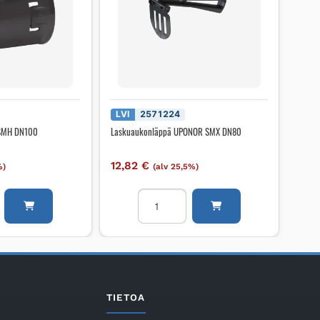
LVI
2571224
 SMH DN100
Laskuaukonläppä UPONOR SMX DN80
12,82
€
%)
(alv 25,5%)
i
Laskuaukonläppä
UPONOR
SMX
DN80
määrä
TIETOA