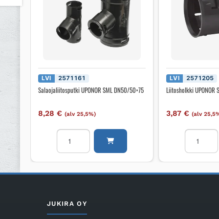
LVI
2571161
LVI
2571205
Salaojaliitosputki UPONOR SML DN50/50×75
Liitosholkki UPONOR
8,28
€
3,87
€
(alv 25,5%)
(alv 25,5
Salaojaliitosputki
Liitosholkk
UPONOR
UPONOR
SML
SMH
DN50/50x75
DN100
määrä
määrä
JUKIRA OY