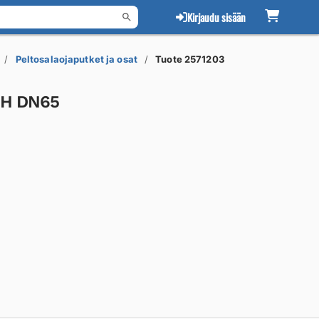
Kirjaudu sisään
Peltosalaojaputket ja osat
Tuote 2571203
MH DN65