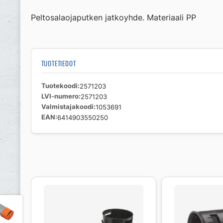
Peltosalaojaputken jatkoyhde. Materiaali PP
TUOTETIEDOT
Tuotekoodi
2571203
LVI-numero
2571203
Valmistajakoodi
1053691
EAN
6414903550250