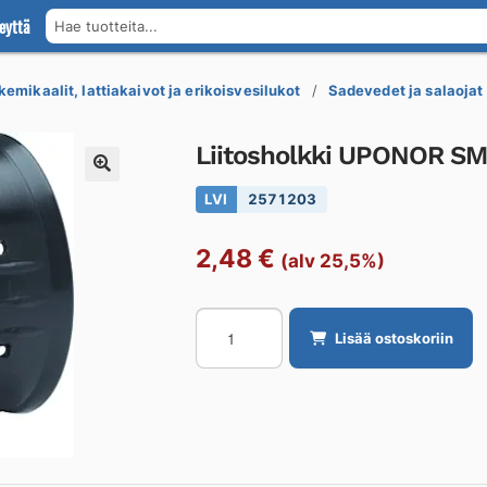
eyttä
Hae tuotteita...
kemikaalit, lattiakaivot ja erikoisvesilukot
Sadevedet ja salaojat
Liitosholkki UPONOR S
LVI
2571203
2,48
€
(alv 25,5%)
Liitosholkki
Lisää ostoskoriin
UPONOR
SMH
DN65
määrä