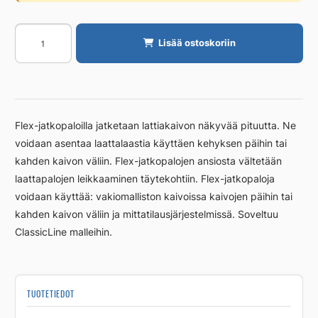
Jatkopala
Lisää ostoskoriin
Unidrain
100/12mm
RST
harjattu
määrä
Flex-jatkopaloilla jatketaan lattiakaivon näkyvää pituutta. Ne
voidaan asentaa laattalaastia käyttäen kehyksen päihin tai
kahden kaivon väliin. Flex-jatkopalojen ansiosta vältetään
laattapalojen leikkaaminen täytekohtiin. Flex-jatkopaloja
voidaan käyttää: vakiomalliston kaivoissa kaivojen päihin tai
kahden kaivon väliin ja mittatilausjärjestelmissä. Soveltuu
ClassicLine malleihin.
TUOTETIEDOT