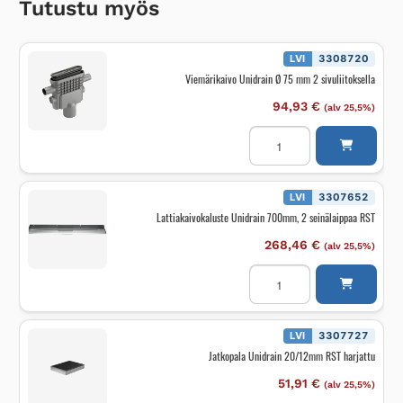
Tutustu myös
LVI
3308720
Viemärikaivo Unidrain Ø 75 mm 2 sivuliitoksella
94,93
€
(alv 25,5%)
Viemärikaivo
Unidrain
Ø
75
mm
2
LVI
3307652
sivuliitoksella
Lattiakaivokaluste Unidrain 700mm, 2 seinälaippaa RST
määrä
268,46
€
(alv 25,5%)
Lattiakaivokaluste
Unidrain
700mm,
2
seinälaippaa
RST
LVI
3307727
määrä
Jatkopala Unidrain 20/12mm RST harjattu
51,91
€
(alv 25,5%)