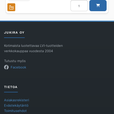
Jatkopala
Unidrain
20/12mm
RST
harjattu
määrä
JUKIRA OY
Kotimaista luotettavaa LVI-tuotteiden
verkkokauppaa vuodesta 2004
Tutustu myös
Facebook
TIETOA
Asiakasrekisteri
Evästekäytäntö
Toimitusehdot