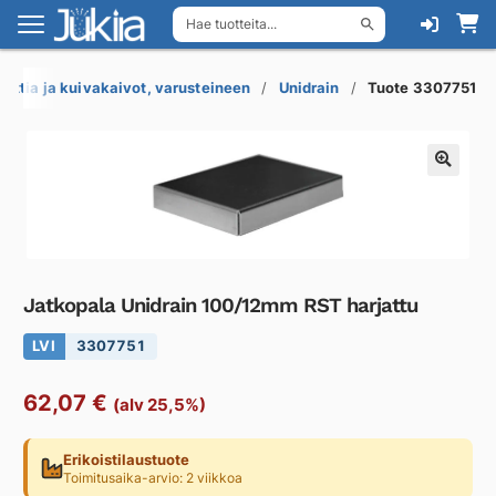
Hae tuotteita...
Siirry
Siirry
navigointiin
sisältöön
Lattia ja kuivakaivot, varusteineen
Unidrain
Tuote 3307751
Jatkopala Unidrain 100/12mm RST harjattu
LVI
3307751
62,07
€
(alv 25,5%)
Erikoistilaustuote
Toimitusaika-arvio: 2 viikkoa