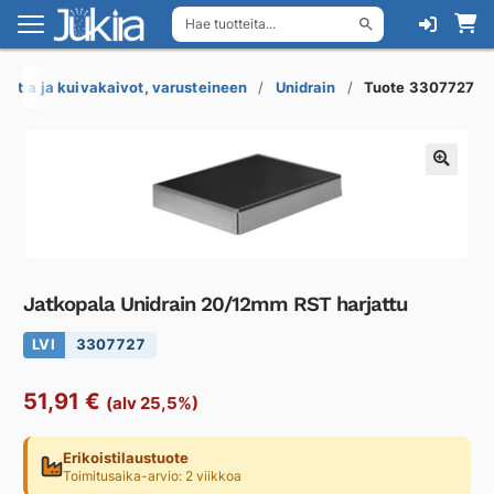
Hae tuotteita...
Siirry
Siirry
navigointiin
sisältöön
Lattia ja kuivakaivot, varusteineen
Unidrain
Tuote 3307727
Jatkopala Unidrain 20/12mm RST harjattu
LVI
3307727
51,91
€
(alv 25,5%)
Erikoistilaustuote
Toimitusaika-arvio: 2 viikkoa