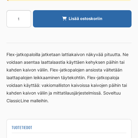
Jatkopala
Lisää ostoskoriin
Unidrain
20/12mm
RST
harjattu
määrä
Flex-jatkopaloilla jatketaan lattiakaivon näkyvää pituutta. Ne
voidaan asentaa laattalaastia käyttäen kehyksen päihin tai
kahden kaivon väliin. Flex-jatkopalojen ansiosta vältetään
laattapalojen leikkaaminen täytekohtiin. Flex-jatkopaloja
voidaan käyttää: vakiomalliston kaivoissa kaivojen päihin tai
kahden kaivon väliin ja mittatilausjärjestelmissä. Soveltuu
ClassicLine malleihin.
TUOTETIEDOT