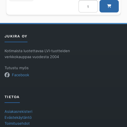
Ritilä
Unidrain
600
mm
Colum
RST
harjattu
määrä
JUKIRA OY
Kotimaista luotettavaa LVI-tuotteiden
verkkokauppaa vuodesta 2004
Tutustu myös
Facebook
TIETOA
Asiakasrekisteri
Evästekäytäntö
Toimitusehdot