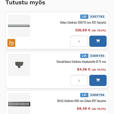
Tutustu myös
LVI
3307793
Kehys Unidrain 300/10 mm, RST harjattu
326,69
€
(alv 25,5%)
Kehys
Unidrain
300/10
mm,
RST
harjattu
LVI
3308155
määrä
Viemärikaivo Unidrain linjakaivolle Ø 75 mm
84,56
€
(alv 25,5%)
Viemärikaivo
Unidrain
linjakaivolle
Ø
75
mm
LVI
3308758
määrä
Ritilä Unidrain 600 mm Colum RST harjattu
68,49
€
(alv 25,5%)