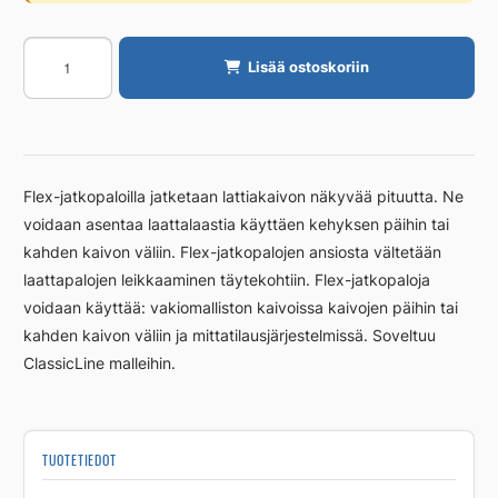
Jatkopala
Lisää ostoskoriin
Unidrain
90/10mm
RST
harjattu
määrä
Flex-jatkopaloilla jatketaan lattiakaivon näkyvää pituutta. Ne
voidaan asentaa laattalaastia käyttäen kehyksen päihin tai
kahden kaivon väliin. Flex-jatkopalojen ansiosta vältetään
laattapalojen leikkaaminen täytekohtiin. Flex-jatkopaloja
voidaan käyttää: vakiomalliston kaivoissa kaivojen päihin tai
kahden kaivon väliin ja mittatilausjärjestelmissä. Soveltuu
ClassicLine malleihin.
TUOTETIEDOT