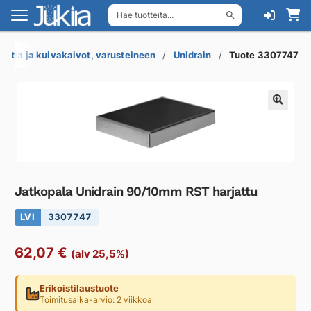
Hae tuotteita...
Siirry
Siirry
navigointiin
sisältöön
Lattia ja kuivakaivot, varusteineen
Unidrain
Tuote 3307747
Jatkopala Unidrain 90/10mm RST harjattu
LVI
3307747
62,07
€
(alv 25,5%)
Erikoistilaustuote
Toimitusaika-arvio: 2 viikkoa