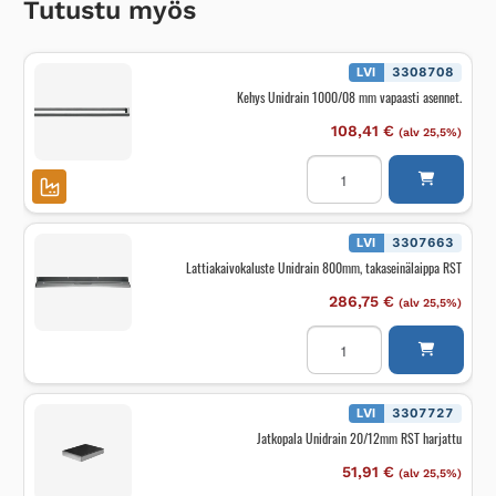
Tutustu myös
LVI
3308708
Kehys Unidrain 1000/08 mm vapaasti asennet.
108,41
€
(alv 25,5%)
Kehys
Unidrain
1000/08
mm
vapaasti
asennet.
LVI
3307663
määrä
Lattiakaivokaluste Unidrain 800mm, takaseinälaippa RST
286,75
€
(alv 25,5%)
Lattiakaivokaluste
Unidrain
800mm,
takaseinälaippa
RST
määrä
LVI
3307727
Jatkopala Unidrain 20/12mm RST harjattu
51,91
€
(alv 25,5%)