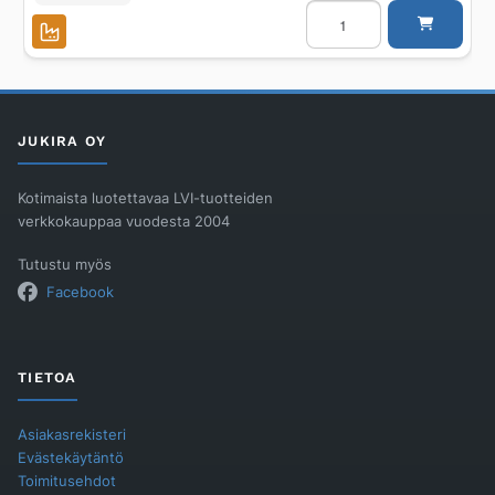
Jatkopala
Unidrain
20/12mm
RST
harjattu
määrä
JUKIRA OY
Kotimaista luotettavaa LVI-tuotteiden
verkkokauppaa vuodesta 2004
Tutustu myös
Facebook
TIETOA
Asiakasrekisteri
Evästekäytäntö
Toimitusehdot