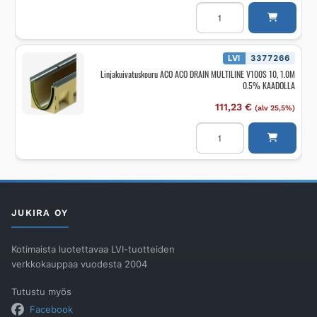
Linjakuivatuskouru
ACO
ACO
DRAIN
MULTILINE
V100S
LVI
3377266
2,
Linjakuivatuskouru ACO ACO DRAIN MULTILINE V100S 10, 1.0M
1.0M
0.5% KAADOLLA
0.5%
KAADOLLA
määrä
111,23
€
(alv 25,5%)
Linjakuivatuskouru
ACO
ACO
DRAIN
MULTILINE
V100S
10,
1.0M
0.5%
JUKIRA OY
KAADOLLA
määrä
Kotimaista luotettavaa LVI-tuotteiden
verkkokauppaa vuodesta 2004
Tutustu myös
Facebook