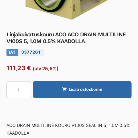
Linjakuivatuskouru ACO ACO DRAIN MULTILINE
V100S 5, 1.0M 0.5% KAADOLLA
LVI
3377261
111,23
€
(alv 25,5%)
Linjakuivatuskouru
Lisää ostoskoriin
ACO
ACO
DRAIN
MULTILINE
V100S
ACO DRAIN MULTILINE KOURU V100S SEAL IN 5, 1.0M 0.5%
5,
KAADOLLA
1.0M