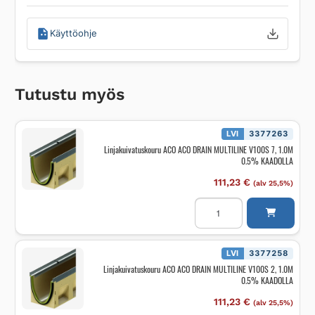
Käyttöohje
Tutustu myös
LVI
3377263
Linjakuivatuskouru ACO ACO DRAIN MULTILINE V100S 7, 1.0M
0.5% KAADOLLA
111,23
€
(alv 25,5%)
Linjakuivatuskouru
ACO
ACO
DRAIN
MULTILINE
V100S
LVI
3377258
7,
Linjakuivatuskouru ACO ACO DRAIN MULTILINE V100S 2, 1.0M
1.0M
0.5% KAADOLLA
0.5%
KAADOLLA
määrä
111,23
€
(alv 25,5%)