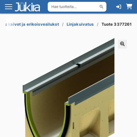
Hae tuotteita...
Siirry
Siirry
navigointiin
sisältöön
attiakaivot ja erikoisvesilukot
Linjakuivatus
Tuote 3377261