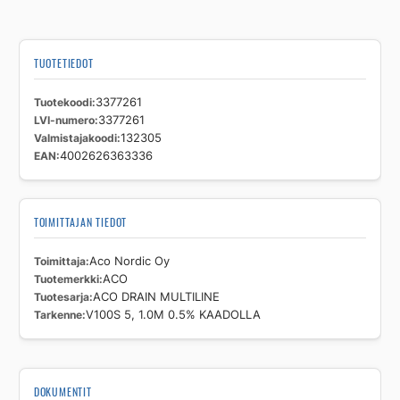
0.5%
KAADOLLA
määrä
TUOTETIEDOT
Tuotekoodi
3377261
LVI-numero
3377261
Valmistajakoodi
132305
EAN
4002626363336
TOIMITTAJAN TIEDOT
Toimittaja
Aco Nordic Oy
Tuotemerkki
ACO
Tuotesarja
ACO DRAIN MULTILINE
Tarkenne
V100S 5, 1.0M 0.5% KAADOLLA
DOKUMENTIT