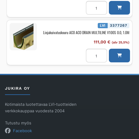
Linjakuivatuskouru
ACO
ACO
DRAIN
MULTILINE
V100S
LVI
3377267
8,
Linjakuivatuskouru ACO ACO DRAIN MULTILINE V100S 0.0, 1.0M
1.0M
0.5%
KAADOLLA
111,00
€
(alv 25,5%)
määrä
Linjakuivatuskouru
ACO
ACO
DRAIN
MULTILINE
V100S
0.0,
1.0M
määrä
JUKIRA OY
Kotimaista luotettavaa LVI-tuotteiden
verkkokauppaa vuodesta 2004
Tutustu myös
Facebook