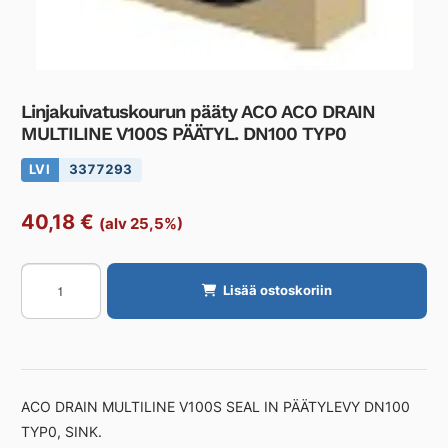
Linjakuivatuskourun pääty ACO ACO DRAIN
MULTILINE V100S PÄÄTYL. DN100 TYP0
LVI
3377293
40,18
€
(alv 25,5%)
Linjakuivatuskourun
Lisää ostoskoriin
pääty
ACO
ACO
DRAIN
MULTILINE
ACO DRAIN MULTILINE V100S SEAL IN PÄÄTYLEVY DN100
V100S
TYP0, SINK.
PÄÄTYL.