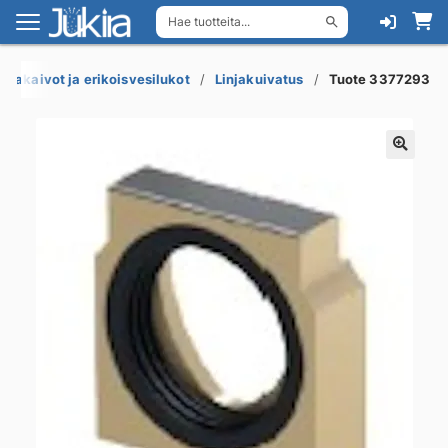
Hae tuotteita...
Siirry
Siirry
navigointiin
sisältöön
ttiakaivot ja erikoisvesilukot
Linjakuivatus
Tuote 3377293