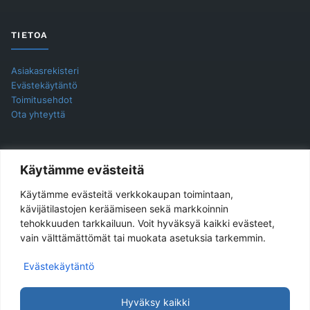
TIETOA
Asiakasrekisteri
Evästekäytäntö
Toimitusehdot
Ota yhteyttä
YHTEYSTIEDOT
Käytämme evästeitä
Käytämme evästeitä verkkokaupan toimintaan,
Jukira Oy
kävijätilastojen keräämiseen sekä markkoinnin
tehokkuuden tarkkailuun. Voit hyväksyä kaikki evästeet,
Haarlankatu 4 B 2
vain välttämättömät tai muokata asetuksia tarkemmin.
33230 Tampere
Evästekäytäntö
Yhteydenotot ensisijaisesti sähköpostilla.
Sähköpostiosoite
asiakaspalvelu@jukira.fi
Hyväksy kaikki
Y-tunnus: 1914565-6