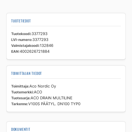
DN100
TYP0
määrä
TUOTETIEDOT
Tuotekoodi
3377293
LVI-numero
3377293
Valmistajakoodi
132846
EAN
4002626721884
TOIMITTAJAN TIEDOT
Toimittaja
Aco Nordic Oy
Tuotemerkki
ACO
Tuotesarja
ACO DRAIN MULTILINE
Tarkenne
V100S PÄÄTYL. DN100 TYP0
DOKUMENTIT