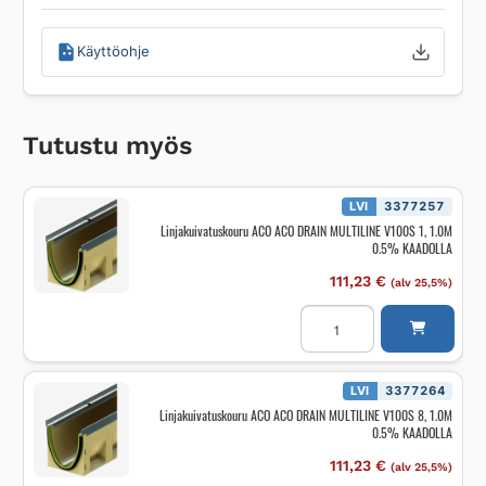
Käyttöohje
Tutustu myös
LVI
3377257
Linjakuivatuskouru ACO ACO DRAIN MULTILINE V100S 1, 1.0M
0.5% KAADOLLA
111,23
€
(alv 25,5%)
Linjakuivatuskouru
ACO
ACO
DRAIN
MULTILINE
V100S
LVI
3377264
1,
Linjakuivatuskouru ACO ACO DRAIN MULTILINE V100S 8, 1.0M
1.0M
0.5% KAADOLLA
0.5%
KAADOLLA
määrä
111,23
€
(alv 25,5%)