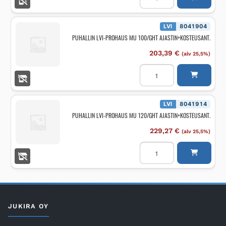
PROHAUS
MU
150/GP
PERUSMALLI
LVI
8041904
määrä
PUHALLIN LVI-PROHAUS MU 100/GHT AJASTIN+KOSTEUSANT.
203,39
€
(alv 25,5%)
PUHALLIN
LVI-
PROHAUS
MU
100/GHT
AJASTIN+KOSTEUSANT.
LVI
8041914
määrä
PUHALLIN LVI-PROHAUS MU 120/GHT AJASTIN+KOSTEUSANT.
229,27
€
(alv 25,5%)
PUHALLIN
LVI-
PROHAUS
MU
120/GHT
AJASTIN+KOSTEUSANT.
määrä
JUKIRA OY