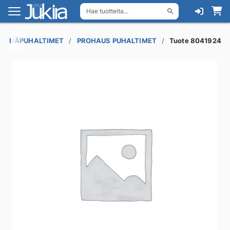
Hae tuotteita...
Siirry
Siirry
navigointiin
sisältöön
SEINÄPUHALTIMET
PROHAUS PUHALTIMET
Tuote 8041924