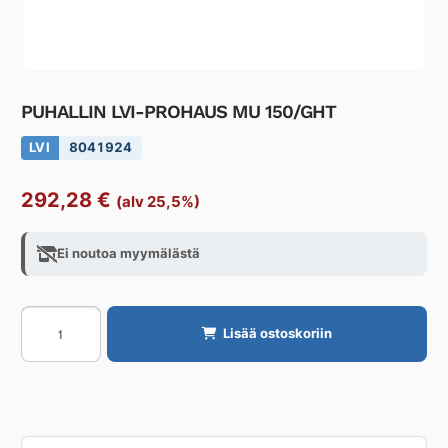
PUHALLIN LVI-PROHAUS MU 150/GHT
LVI
8041924
292,28
€
(alv 25,5%)
Ei noutoa myymälästä
PUHALLIN
Lisää ostoskoriin
LVI-
PROHAUS
MU
150/GHT
määrä