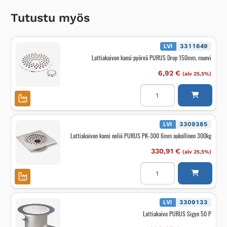
Tutustu myös
LVI
3311649
Lattiakaivon kansi pyöreä PURUS Drop 150mm, muovi
6,92
€
(alv 25,5%)
Lattiakaivon
kansi
pyöreä
PURUS
Drop
150mm,
LVI
3309385
muovi
Lattiakaivon kansi neliö PURUS PK-300 6mm aukollinen 300kg
määrä
330,91
€
(alv 25,5%)
Lattiakaivon
kansi
neliö
PURUS
PK-
300
LVI
3309133
6mm
Lattiakaivo PURUS Sigyn 50 P
aukollinen
300kg