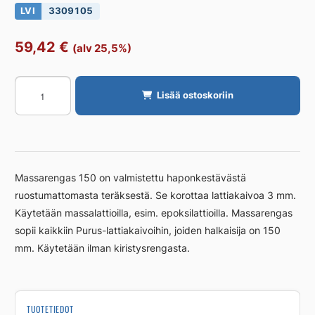
LVI
3309105
59,42
€
(alv 25,5%)
Korotusrengas
Lisää ostoskoriin
lattiakaivolle
PURUS
PM
150-
Rengas,
Massarengas 150 on valmistettu haponkestävästä
massarengas
ruostumattomasta teräksestä. Se korottaa lattiakaivoa 3 mm.
määrä
Käytetään massalattioilla, esim. epoksilattioilla. Massarengas
sopii kaikkiin Purus-lattiakaivoihin, joiden halkaisija on 150
mm. Käytetään ilman kiristysrengasta.
TUOTETIEDOT