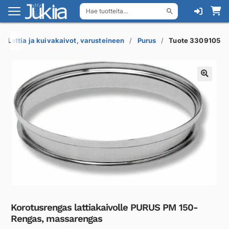
Hae tuotteita...
Siirry
Siirry
navigointiin
sisältöön
Lattia ja kuivakaivot, varusteineen
Purus
Tuote 3309105
Korotusrengas lattiakaivolle PURUS PM 150-
Rengas, massarengas